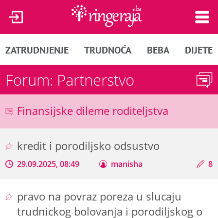
ZATRUDNJENJE
TRUDNOĆA
BEBA
DIJETE
Forum: Partnerstvo
Finansijske dileme roditeljstva
kredit i porodiljsko odsustvo
29.09.2025, 08:49
manisha
8
pravo na povraz poreza u slucaju
trudnickog bolovanja i porodiljskog o