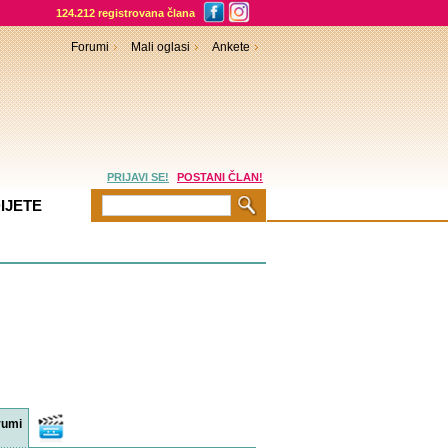
124.212 registrovana člana
Forumi
Mali oglasi
Ankete
PRIJAVI SE!
POSTANI ČLAN!
IJETE
rumi
Video
sadržaji