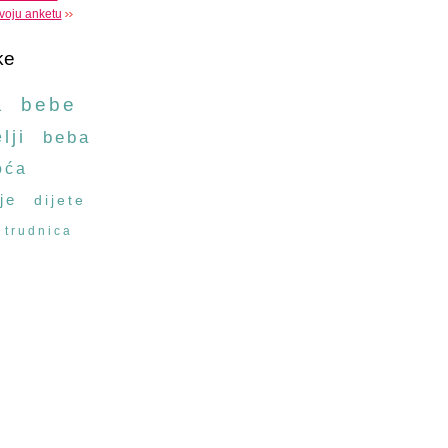
voju anketu
ke
a
bebe
lji
beba
oća
je
dijete
trudnica