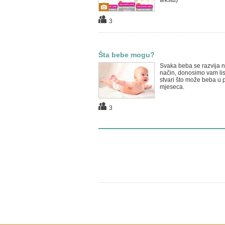
tekstu)
3
Šta bebe mogu?
Svaka beba se razvija n
način, donosimo vam lis
stvari što može beba u p
mjeseca.
3