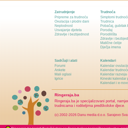
Zatrudnjenje
Trudnoća
Pripreme za trudnoću
Simptomi trudnoć
Ovulacija i plodni dani
Trudnica
Neplodnost
Pobačaj, gubitak
Usvajanje djeteta
Porođaj
Zdravlje i bezbjednost
Porodilišta
Zdravlje i bezbje
Matične ćelije
Dječja imena
Sadržaji i alati
Kalendari
Forumi
Kalendar ovulacij
Ankete
Kalendar trudnoć
Mali oglasi
Kalendar razvoja 
Igrice
Kineski kalendar 
Kalendari i e-novo
Ringeraja.ba
Ringeraja.ba je specijalizovani portal, namje
trudnicama i roditeljima predškolske djece.
(c) 2002-2026 Danu media d.o.o. Sarajevo
Sva