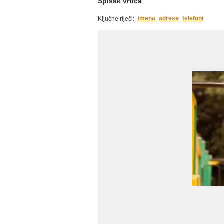
Spisak vrtića
imena
adrese
telefoni
Ključne riječi: