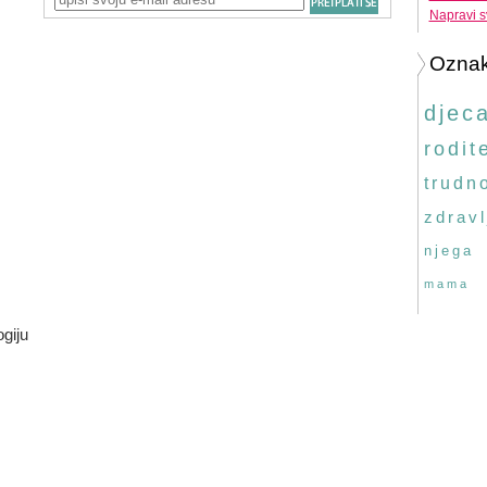
Napravi s
Ozna
djec
rodite
trudn
zdravl
njega
mama
ogiju