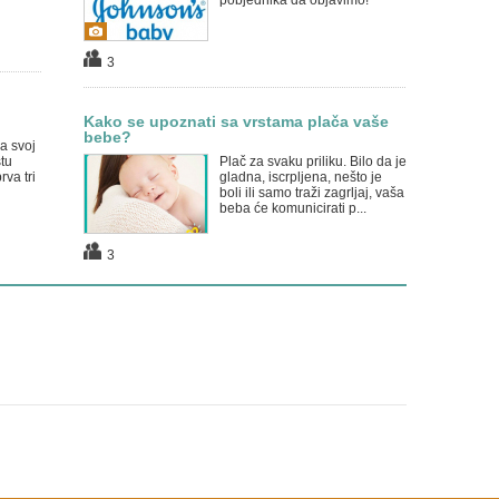
pobjednika da objavimo!
3
Kako se upoznati sa vrstama plača vaše
bebe?
a svoj
tu
Plač za svaku priliku. Bilo da je
rva tri
gladna, iscrpljena, nešto je
boli ili samo traži zagrljaj, vaša
beba će komunicirati p...
3