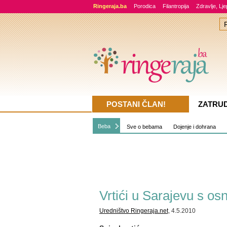
Ringeraja.ba
Porodica
Filantropija
Zdravlje, Lj
POSTANI ČLAN!
ZATRU
Beba
Sve o bebama
Dojenje i dohrana
Vrtići u Sarajevu s o
Uredništvo Ringeraja.net
, 4.5.2010