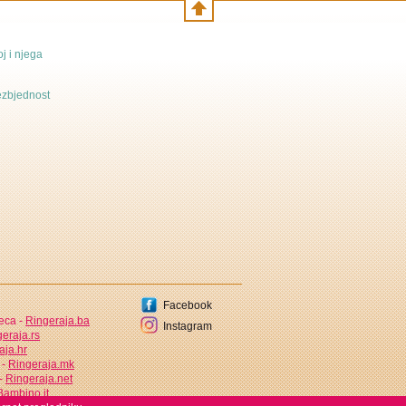
j i njega
bezbjednost
Facebook
jeca -
Ringeraja.ba
Instagram
eraja.rs
aja.hr
 -
Ringeraja.mk
 -
Ringeraja.net
ambino.it