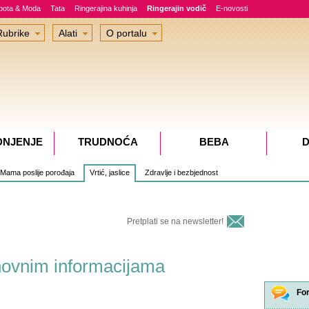
epota & Moda
Tata
Ringerajina kuhinja
Ringerajin vodič
E-novosti
Rubrike
Alati
O portalu
DNJENJE
TRUDNOĆA
BEBA
D
Mama poslije porođaja
Vrtić, jaslice
Zdravlje i bezbjednost
Pretplati se na newsletter!
snovnim informacijama
Fo