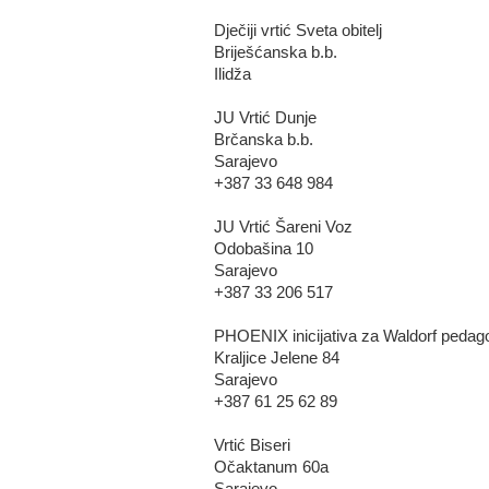
Dječiji vrtić Sveta obitelj
Briješćanska b.b.
Ilidža
JU Vrtić Dunje
Brčanska b.b.
Sarajevo
+387 33 648 984
JU Vrtić Šareni Voz
Odobašina 10
Sarajevo
+387 33 206 517
PHOENIX inicijativa za Waldorf pedag
Kraljice Jelene 84
Sarajevo
+387 61 25 62 89
Vrtić Biseri
Očaktanum 60a
Sarajevo