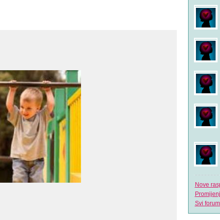
Nove ras
Promijen
Svi forum