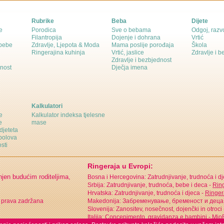
Rubrike
Beba
Dijete
e
Porodica
Sve o bebama
Odgoj, razvo
Filantropija
Dojenje i dohrana
Vrtić
 bebe
Zdravlje, Ljepota & Moda
Mama poslije porođaja
Škola
Ringerajina kuhinja
Vrtić, jaslice
Zdravlje i 
Zdravlje i bezbjednost
dnost
Dječja imena
Kalkulatori
e
Kalkulator indeksa tjelesne
e
mase
djeteta
polova
sti
Ringeraja u Evropi:
njen budućim roditeljima,
Bosna i Hercegovina: Zatrudnjivanje, trudnoća i d
Srbija: Zatrudnjivanje, trudnoća, bebe i deca -
Ring
Hrvatska: Zatrudnjivanje, trudnoća i djeca -
Ringer
 prava zadržana
Makedonija: Забременување, бременост и деца
Slovenija: Zanositev, nosečnost, dojenčki in otroci
Italija: Concepimento, gravidanza e bambini -
MioB