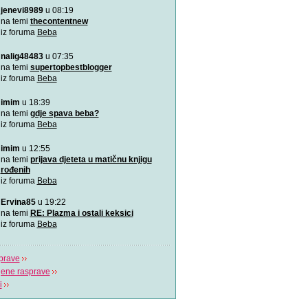
jenevi8989
u 08:19
Aplikacija “Moj kalendar 
Praćenje kalendara će biti
na temi
thecontentnew
mobilnu aplikaciju
iz foruma
Beba
nalig48483
u 07:35
Kako da bebina koža osta
zaštićena
na temi
supertopbestblogger
Od rođenja bebama je potr
iz foruma
Beba
pažnja, a njihovim ro
imim
u 18:39
VIDEO: Kako pomoći bebi
na temi
gdje spava beba?
Tijekom hranjenja bebe uz 
iz foruma
Beba
zrak, pa im podrig
imim
u 12:55
"Bijela buka" za uspavljiv
na temi
prijava djeteta u matičnu knjigu
to?
rođenih
Postoji nekoliko pravila koj
iz foruma
Beba
pridržavati ukoliko
Ervina85
u 19:22
“Challenge 2019” – Ja ću 
na temi
RE: Plazma i ostali keksici
jedne žene
iz foruma
Beba
Dženita Kurtćehajić, specij
i akušerstva,
prave
jene rasprave
i