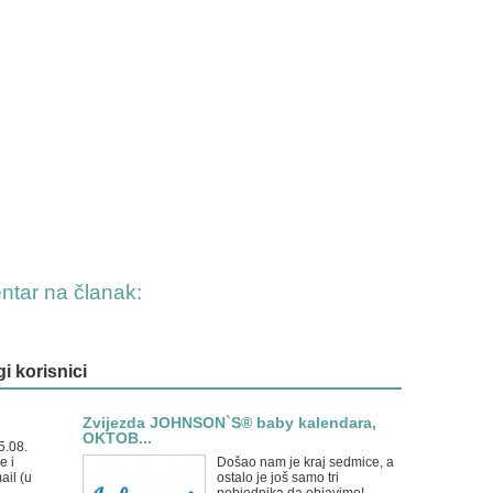
entar na članak:
gi korisnici
Zvijezda JOHNSON`S® baby kalendara,
OKTOB...
5.08.
e i
Došao nam je kraj sedmice, a
ail (u
ostalo je još samo tri