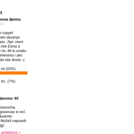
a
mena djetetu
nic
e uspjeli
 oko davanja
etu...Npr. meni
 ime Esma a
ne..Mi to onako
imenima i ako
a nije dosla..:(
 mi (
93%
)
mi.. (
7%
)
glasova: 60
lasovima.
glasovao si već
tualnim
Možeš napraviti
tu
!
s anketama