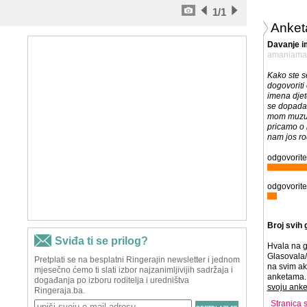
1
/1
Anket
Davanje i
amaniama
Kako ste s
dogovoriti
imena djet
se dopada
mom muzu 
pricamo o 
nam jos rod
odgovorite
odgovorite 
Broj svih 
Hvala na g
Glasovala/
na svim ak
anketama. 
svoju anke
Stranica 