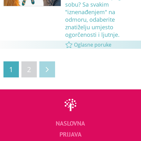
sobu? Sa svakim
"iznenađenjem" na
odmoru, odaberite
znatiželju umjesto
ogorčenosti i ljutnje.
Oglasne poruke
1
2
NASLOVNA
PRIJAVA