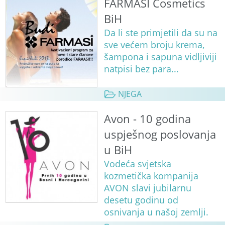
FARMASI Cosmetics
BiH
Da li ste primjetili da su na
sve većem broju krema,
šampona i sapuna vidljiviji
natpisi bez para...
NJEGA
Avon - 10 godina
uspješnog poslovanja
u BiH
Vodeća svjetska
kozmetička kompanija
AVON slavi jubilarnu
desetu godinu od
osnivanja u našoj zemlji.