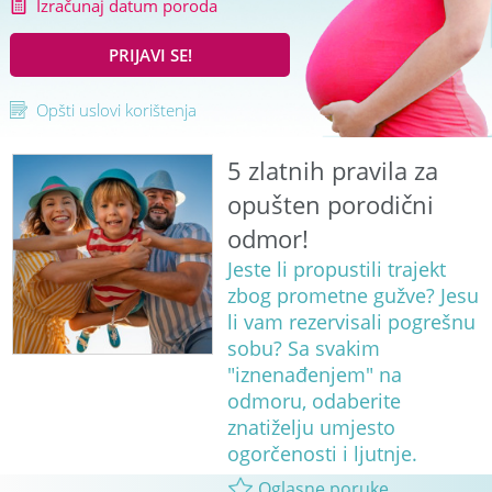
Izračunaj datum poroda
PRIJAVI SE!
Opšti uslovi korištenja
5 zlatnih pravila za
opušten porodični
odmor!
Jeste li propustili trajekt
zbog prometne gužve? Jesu
li vam rezervisali pogrešnu
sobu? Sa svakim
"iznenađenjem" na
odmoru, odaberite
znatiželju umjesto
ogorčenosti i ljutnje.
Oglasne poruke