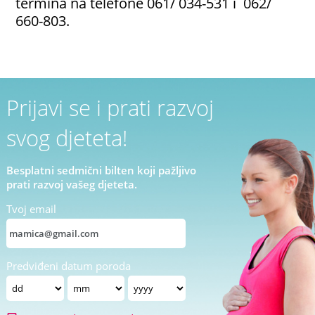
termina na telefone
061/ 034-531 i
062/
660-803.
Prijavi se i prati razvoj
svog djeteta!
Besplatni sedmični bilten koji pažljivo
prati razvoj vašeg djeteta.
Tvoj email
Predviđeni datum poroda