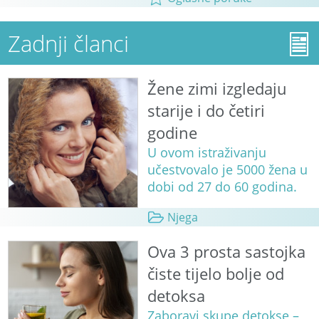
Zadnji članci
Žene zimi izgledaju
starije i do četiri
godine
U ovom istraživanju
učestvovalo je 5000 žena u
dobi od 27 do 60 godina.
Njega
Ova 3 prosta sastojka
čiste tijelo bolje od
detoksa
Zaboravi skupe detokse –