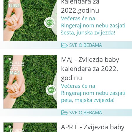
kalendara za
2022.godinu
Večeras će na
Ringerajinom nebu zasjati
šesta, junska zvijezda!
SVE O BEBAMA
MAJ - Zvijezda baby
kalendara za 2022.
godinu
Večeras će na
Ringerajinom nebu zasjati
peta, majska zvijezda!
SVE O BEBAMA
APRIL - Zvijezda baby