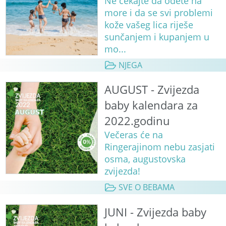
Ne čekajte da odete na
more i da se svi problemi
kože vašeg lica riješe
sunčanjem i kupanjem u
mo...
NJEGA
AUGUST - Zvijezda
baby kalendara za
2022.godinu
Večeras će na
Ringerajinom nebu zasjati
osma, augustovska
zvijezda!
SVE O BEBAMA
JUNI - Zvijezda baby