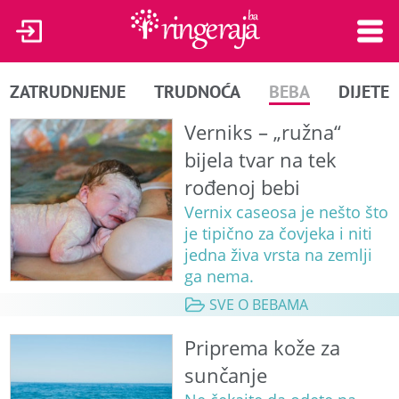
ZATRUDNJENJE
TRUDNOĆA
BEBA
DIJETE
Verniks – „ružna“
bijela tvar na tek
rođenoj bebi
Vernix caseosa je nešto što
je tipično za čovjeka i niti
jedna živa vrsta na zemlji
ga nema.
SVE O BEBAMA
Priprema kože za
sunčanje