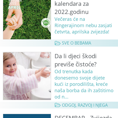
kalendara za
2022.godinu
Večeras će na
Ringerajinom nebu zasjati
četvrta, aprilska zvijezda!
SVE O BEBAMA
Da li djeci škodi
previše čistoće?
Od trenutka kada
donesemo svoje dijete
kući iz porodilišta, kreće
naša borba da ih zaštitimo
od n...
ODGOJ, RAZVOJ I NJEGA
DECEMBAR - Zvijezda