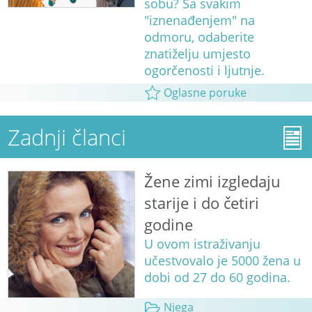
sobu? Sa svakim
"iznenađenjem" na
odmoru, odaberite
znatiželju umjesto
ogorčenosti i ljutnje.
Oglasne poruke
Zadnji članci
Žene zimi izgledaju
starije i do četiri
godine
U ovom istraživanju
učestvovalo je 5000 žena u
dobi od 27 do 60 godina.
Njega