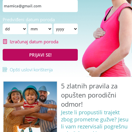
Predviđeni datum poroda
Izračunaj datum poroda
PRIJAVI SE!
Opšti uslovi korištenja
5 zlatnih pravila za
opušten porodični
odmor!
Jeste li propustili trajekt
zbog prometne gužve? Jesu
li vam rezervisali pogrešnu