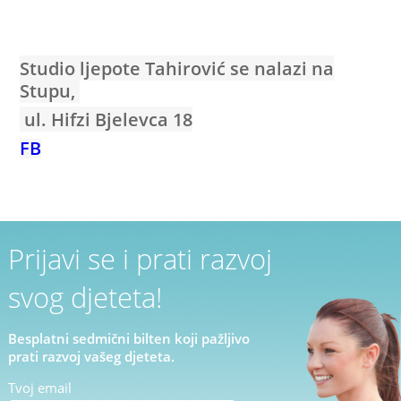
Studio ljepote Tahirović se nalazi na
Stupu,
ul. Hifzi Bjelevca 18
FB
Prijavi se i prati razvoj
svog djeteta!
Besplatni sedmični bilten koji pažljivo
prati razvoj vašeg djeteta.
Tvoj email