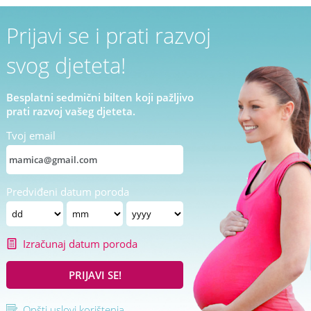
Prijavi se i prati razvoj
svog djeteta!
Besplatni sedmični bilten koji pažljivo
prati razvoj vašeg djeteta.
Tvoj email
Predviđeni datum poroda
Izračunaj datum poroda
PRIJAVI SE!
Opšti uslovi korištenja