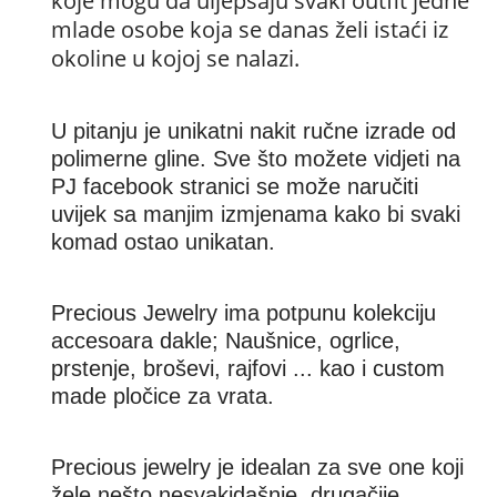
koje mogu da uljepšaju svaki outfit jedne
mlade osobe koja se danas želi istaći iz
okoline u kojoj se nalazi.
U pitanju je unikatni nakit ručne izrade od
polimerne gline. Sve što možete vidjeti na
PJ facebook stranici se može naručiti
uvijek sa manjim izmjenama kako bi svaki
komad ostao unikatan.
Precious Jewelry ima potpunu kolekciju
accesoara dakle; Naušnice, ogrlice,
prstenje, broševi, rajfovi ... kao i custom
made pločice za vrata.
Precious jewelry je idealan za sve one koji
žele nešto nesvakidašnje, drugačije,