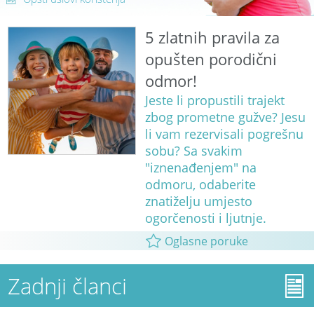
5 zlatnih pravila za
opušten porodični
odmor!
Jeste li propustili trajekt
zbog prometne gužve? Jesu
li vam rezervisali pogrešnu
sobu? Sa svakim
"iznenađenjem" na
odmoru, odaberite
znatiželju umjesto
ogorčenosti i ljutnje.
Oglasne poruke
Zadnji članci