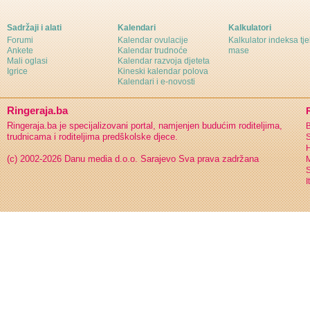
Sadržaji i alati
Kalendari
Kalkulatori
Forumi
Kalendar ovulacije
Kalkulator indeksa tj
Ankete
Kalendar trudnoće
mase
Mali oglasi
Kalendar razvoja djeteta
Igrice
Kineski kalendar polova
Kalendari i e-novosti
Ringeraja.ba
Ringeraja.ba je specijalizovani portal, namjenjen budućim roditeljima,
B
trudnicama i roditeljima predškolske djece.
S
H
(c) 2002-2026 Danu media d.o.o. Sarajevo
Sva prava zadržana
S
I