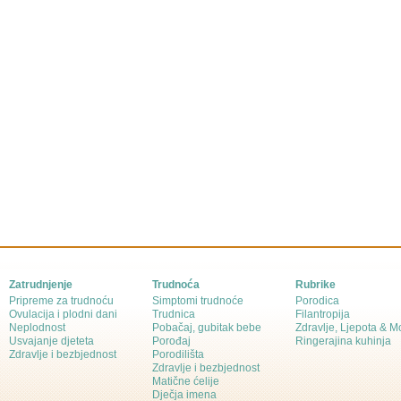
Zatrudnjenje
Trudnoća
Rubrike
Pripreme za trudnoću
Simptomi trudnoće
Porodica
Ovulacija i plodni dani
Trudnica
Filantropija
Neplodnost
Pobačaj, gubitak bebe
Zdravlje, Ljepota & 
Usvajanje djeteta
Porođaj
Ringerajina kuhinja
Zdravlje i bezbjednost
Porodilišta
Zdravlje i bezbjednost
Matične ćelije
Dječja imena