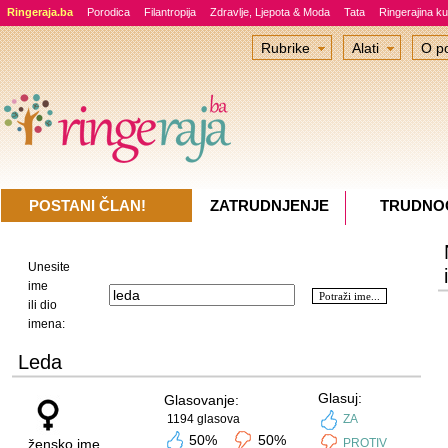
Ringeraja.ba
Porodica
Filantropija
Zdravlje, Ljepota & Moda
Tata
Ringerajina ku
Rubrike
Alati
O po
POSTANI ČLAN!
ZATRUDNJENJE
TRUDNO
Unesite
ime
ili dio
imena:
Leda
Glasuj:
Glasovanje:
1194 glasova
ZA
50%
50%
žensko ime
PROTIV