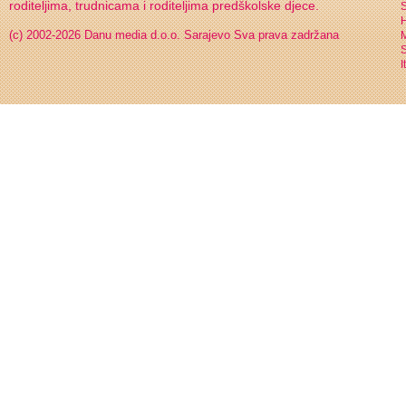
roditeljima, trudnicama i roditeljima predškolske djece.
S
H
(c) 2002-2026 Danu media d.o.o. Sarajevo
Sva prava zadržana
S
I