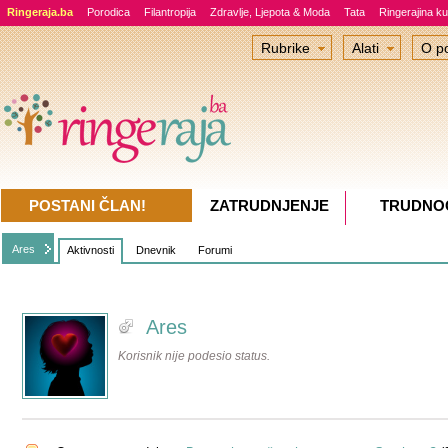
Ringeraja.ba
Porodica
Filantropija
Zdravlje, Ljepota & Moda
Tata
Ringerajina ku
Rubrike
Alati
O po
POSTANI ČLAN!
ZATRUDNJENJE
TRUDNO
Ares
Aktivnosti
Dnevnik
Forumi
Ares
Korisnik nije podesio status.