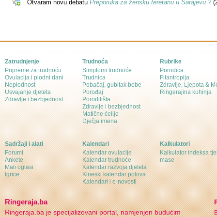
Otvaram novu debatu
Preporuka za žensku teretanu u Sarajevu ?
(2
Zatrudnjenje
Trudnoća
Rubrike
Pripreme za trudnoću
Simptomi trudnoće
Porodica
Ovulacija i plodni dani
Trudnica
Filantropija
Neplodnost
Pobačaj, gubitak bebe
Zdravlje, Ljepota & 
Usvajanje djeteta
Porođaj
Ringerajina kuhinja
Zdravlje i bezbjednost
Porodilišta
Zdravlje i bezbjednost
Matične ćelije
Dječja imena
Sadržaji i alati
Kalendari
Kalkulatori
Forumi
Kalendar ovulacije
Kalkulator indeksa tj
Ankete
Kalendar trudnoće
mase
Mali oglasi
Kalendar razvoja djeteta
Igrice
Kineski kalendar polova
Kalendari i e-novosti
Ringeraja.ba
Ringeraja.ba je specijalizovani portal, namjenjen budućim
B