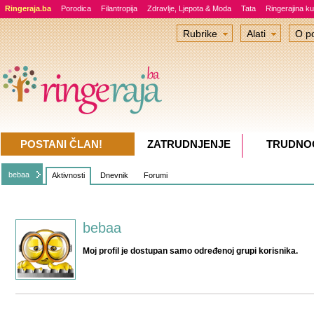
Ringeraja.ba
Porodica
Filantropija
Zdravlje, Ljepota & Moda
Tata
Ringerajina ku
Rubrike
Alati
O po
POSTANI ČLAN!
ZATRUDNJENJE
TRUDNO
bebaa
Aktivnosti
Dnevnik
Forumi
bebaa
Moj profil je dostupan samo određenoj grupi korisnika.