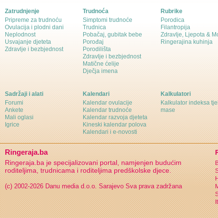
Zatrudnjenje
Trudnoća
Rubrike
Pripreme za trudnoću
Simptomi trudnoće
Porodica
Ovulacija i plodni dani
Trudnica
Filantropija
Neplodnost
Pobačaj, gubitak bebe
Zdravlje, Ljepota & 
Usvajanje djeteta
Porođaj
Ringerajina kuhinja
Zdravlje i bezbjednost
Porodilišta
Zdravlje i bezbjednost
Matične ćelije
Dječja imena
Sadržaji i alati
Kalendari
Kalkulatori
Forumi
Kalendar ovulacije
Kalkulator indeksa tj
Ankete
Kalendar trudnoće
mase
Mali oglasi
Kalendar razvoja djeteta
Igrice
Kineski kalendar polova
Kalendari i e-novosti
Ringeraja.ba
Ringeraja.ba je specijalizovani portal, namjenjen budućim
B
roditeljima, trudnicama i roditeljima predškolske djece.
S
H
(c) 2002-2026 Danu media d.o.o. Sarajevo
Sva prava zadržana
S
I