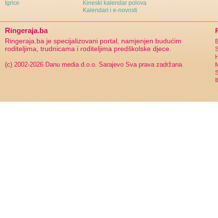
Igrice
Kineski kalendar polova
Kalendari i e-novosti
Ringeraja.ba
Ringeraja.ba je specijalizovani portal, namjenjen budućim
B
roditeljima, trudnicama i roditeljima predškolske djece.
S
H
(c) 2002-2026 Danu media d.o.o. Sarajevo
Sva prava zadržana
S
I