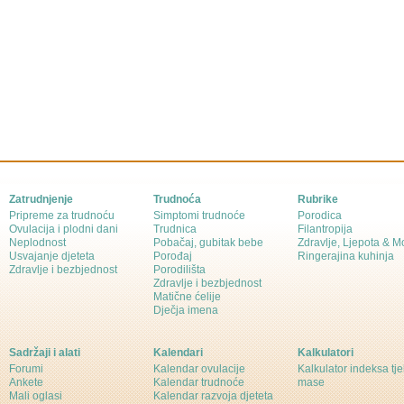
Zatrudnjenje
Trudnoća
Rubrike
Pripreme za trudnoću
Simptomi trudnoće
Porodica
Ovulacija i plodni dani
Trudnica
Filantropija
Neplodnost
Pobačaj, gubitak bebe
Zdravlje, Ljepota & 
Usvajanje djeteta
Porođaj
Ringerajina kuhinja
Zdravlje i bezbjednost
Porodilišta
Zdravlje i bezbjednost
Matične ćelije
Dječja imena
Sadržaji i alati
Kalendari
Kalkulatori
Forumi
Kalendar ovulacije
Kalkulator indeksa tj
Ankete
Kalendar trudnoće
mase
Mali oglasi
Kalendar razvoja djeteta