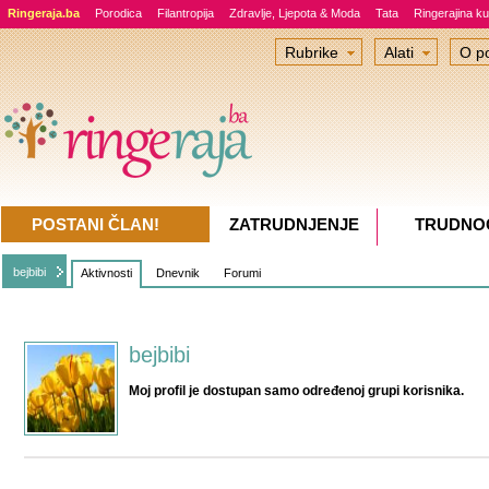
Ringeraja.ba
Porodica
Filantropija
Zdravlje, Ljepota & Moda
Tata
Ringerajina ku
Rubrike
Alati
O po
POSTANI ČLAN!
ZATRUDNJENJE
TRUDNO
bejbibi
Aktivnosti
Dnevnik
Forumi
bejbibi
Moj profil je dostupan samo određenoj grupi korisnika.