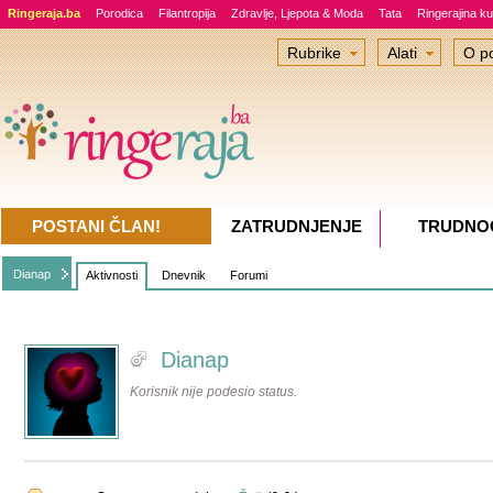
Ringeraja.ba
Porodica
Filantropija
Zdravlje, Ljepota & Moda
Tata
Ringerajina ku
Rubrike
Alati
O po
POSTANI ČLAN!
ZATRUDNJENJE
TRUDNO
Dianap
Aktivnosti
Dnevnik
Forumi
Dianap
Korisnik nije podesio status.