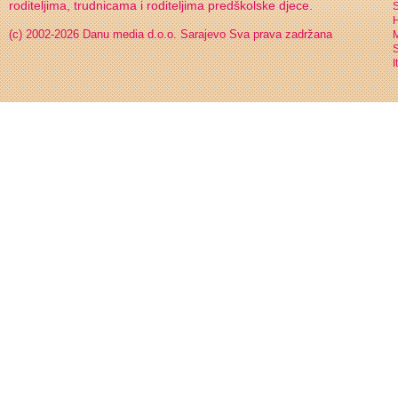
roditeljima, trudnicama i roditeljima predškolske djece.
S
H
(c) 2002-2026 Danu media d.o.o. Sarajevo
Sva prava zadržana
S
I