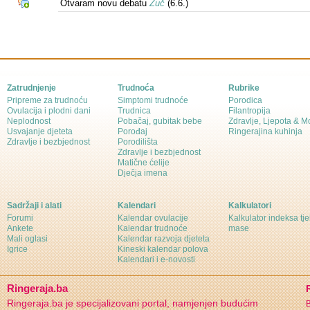
Otvaram novu debatu
Žuč
(6.6.)
Zatrudnjenje
Trudnoća
Rubrike
Pripreme za trudnoću
Simptomi trudnoće
Porodica
Ovulacija i plodni dani
Trudnica
Filantropija
Neplodnost
Pobačaj, gubitak bebe
Zdravlje, Ljepota & 
Usvajanje djeteta
Porođaj
Ringerajina kuhinja
Zdravlje i bezbjednost
Porodilišta
Zdravlje i bezbjednost
Matične ćelije
Dječja imena
Sadržaji i alati
Kalendari
Kalkulatori
Forumi
Kalendar ovulacije
Kalkulator indeksa tj
Ankete
Kalendar trudnoće
mase
Mali oglasi
Kalendar razvoja djeteta
Igrice
Kineski kalendar polova
Kalendari i e-novosti
Ringeraja.ba
Ringeraja.ba je specijalizovani portal, namjenjen budućim
B