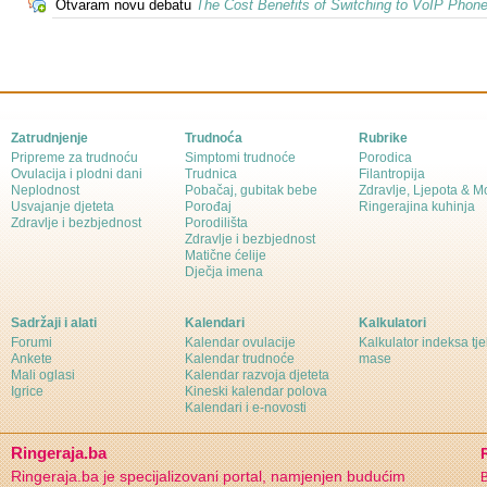
Otvaram novu debatu
The Cost Benefits of Switching to VoIP Phon
Zatrudnjenje
Trudnoća
Rubrike
Pripreme za trudnoću
Simptomi trudnoće
Porodica
Ovulacija i plodni dani
Trudnica
Filantropija
Neplodnost
Pobačaj, gubitak bebe
Zdravlje, Ljepota & 
Usvajanje djeteta
Porođaj
Ringerajina kuhinja
Zdravlje i bezbjednost
Porodilišta
Zdravlje i bezbjednost
Matične ćelije
Dječja imena
Sadržaji i alati
Kalendari
Kalkulatori
Forumi
Kalendar ovulacije
Kalkulator indeksa tj
Ankete
Kalendar trudnoće
mase
Mali oglasi
Kalendar razvoja djeteta
Igrice
Kineski kalendar polova
Kalendari i e-novosti
Ringeraja.ba
Ringeraja.ba je specijalizovani portal, namjenjen budućim
B