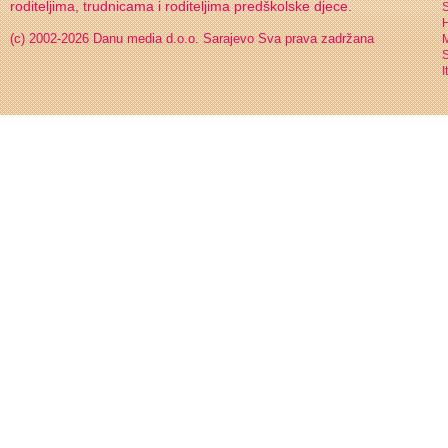
roditeljima, trudnicama i roditeljima predškolske djece.
S
H
(c) 2002-2026 Danu media d.o.o. Sarajevo
Sva prava zadržana
S
I