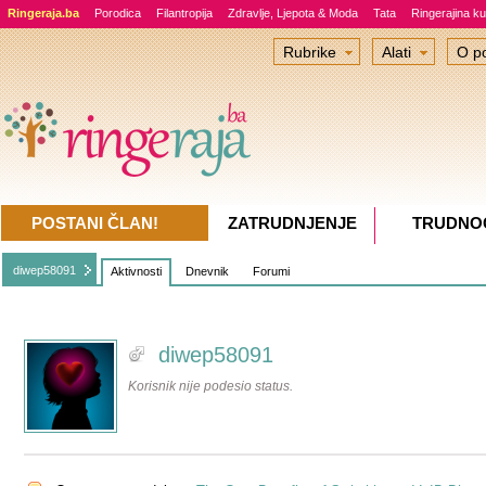
Ringeraja.ba
Porodica
Filantropija
Zdravlje, Ljepota & Moda
Tata
Ringerajina ku
Rubrike
Alati
O po
POSTANI ČLAN!
ZATRUDNJENJE
TRUDNO
diwep58091
Aktivnosti
Dnevnik
Forumi
diwep58091
Korisnik nije podesio status.