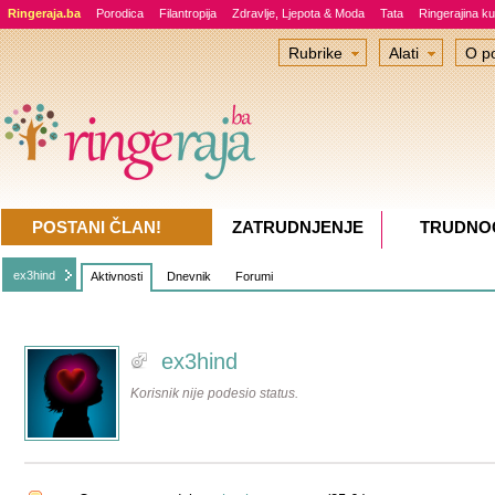
Ringeraja.ba
Porodica
Filantropija
Zdravlje, Ljepota & Moda
Tata
Ringerajina ku
Rubrike
Alati
O po
POSTANI ČLAN!
ZATRUDNJENJE
TRUDNO
ex3hind
Aktivnosti
Dnevnik
Forumi
ex3hind
Korisnik nije podesio status.