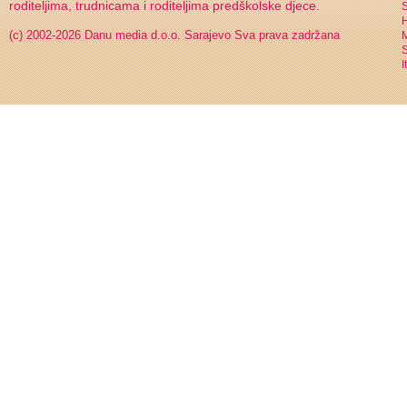
roditeljima, trudnicama i roditeljima predškolske djece.
S
H
(c) 2002-2026 Danu media d.o.o. Sarajevo
Sva prava zadržana
S
I