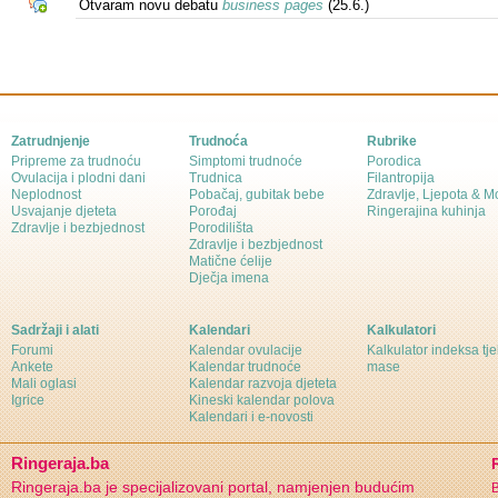
Otvaram novu debatu
business pages
(25.6.)
Zatrudnjenje
Trudnoća
Rubrike
Pripreme za trudnoću
Simptomi trudnoće
Porodica
Ovulacija i plodni dani
Trudnica
Filantropija
Neplodnost
Pobačaj, gubitak bebe
Zdravlje, Ljepota & 
Usvajanje djeteta
Porođaj
Ringerajina kuhinja
Zdravlje i bezbjednost
Porodilišta
Zdravlje i bezbjednost
Matične ćelije
Dječja imena
Sadržaji i alati
Kalendari
Kalkulatori
Forumi
Kalendar ovulacije
Kalkulator indeksa tj
Ankete
Kalendar trudnoće
mase
Mali oglasi
Kalendar razvoja djeteta
Igrice
Kineski kalendar polova
Kalendari i e-novosti
Ringeraja.ba
Ringeraja.ba je specijalizovani portal, namjenjen budućim
B