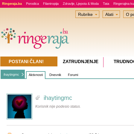
Ringeraja.ba
Porodica
Filantropija
Zdravlje, Ljepota & Moda
Tata
Ringerajina ku
Rubrike
Alati
O po
POSTANI ČLAN!
ZATRUDNJENJE
TRUDNO
ihaytingmc
Aktivnosti
Dnevnik
Forumi
ihaytingmc
Korisnik nije podesio status.