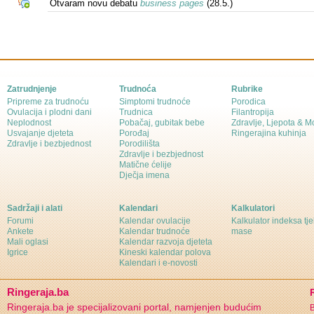
Otvaram novu debatu
business pages
(28.5.)
Zatrudnjenje
Trudnoća
Rubrike
Pripreme za trudnoću
Simptomi trudnoće
Porodica
Ovulacija i plodni dani
Trudnica
Filantropija
Neplodnost
Pobačaj, gubitak bebe
Zdravlje, Ljepota & 
Usvajanje djeteta
Porođaj
Ringerajina kuhinja
Zdravlje i bezbjednost
Porodilišta
Zdravlje i bezbjednost
Matične ćelije
Dječja imena
Sadržaji i alati
Kalendari
Kalkulatori
Forumi
Kalendar ovulacije
Kalkulator indeksa tj
Ankete
Kalendar trudnoće
mase
Mali oglasi
Kalendar razvoja djeteta
Igrice
Kineski kalendar polova
Kalendari i e-novosti
Ringeraja.ba
Ringeraja.ba je specijalizovani portal, namjenjen budućim
B