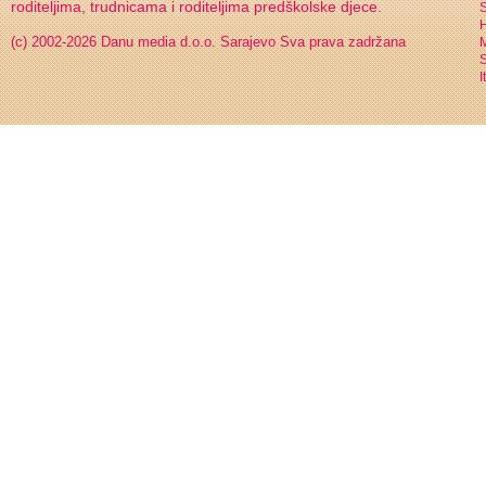
roditeljima, trudnicama i roditeljima predškolske djece.
S
H
(c) 2002-2026 Danu media d.o.o. Sarajevo
Sva prava zadržana
S
I