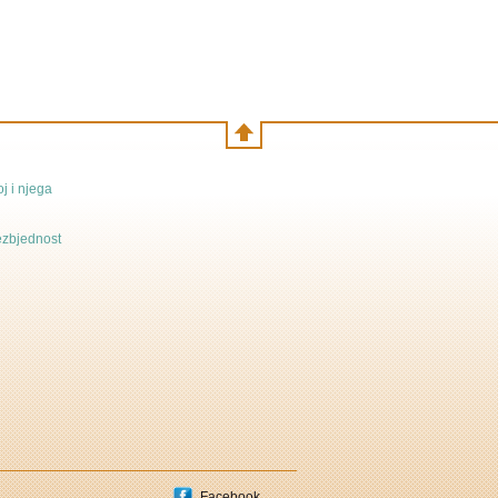
j i njega
bezbjednost
Facebook