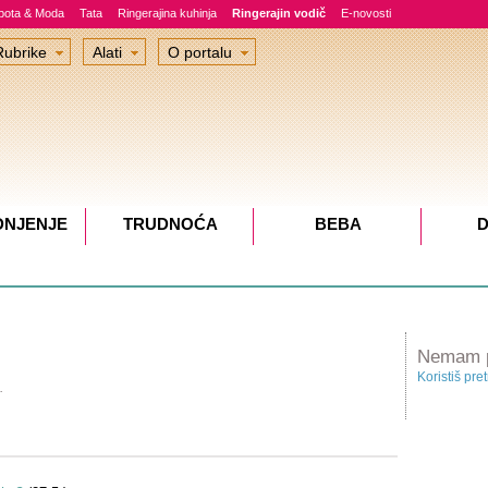
epota & Moda
Tata
Ringerajina kuhinja
Ringerajin vodič
E-novosti
Rubrike
Alati
O portalu
DNJENJE
TRUDNOĆA
BEBA
D
Nemam pr
Koristiš pre
.