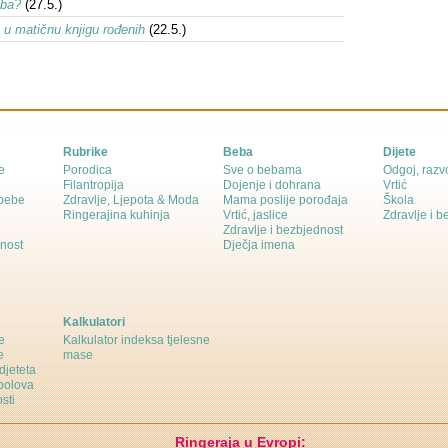
eba?
(27.5.)
a u matičnu knjigu rođenih
(22.5.)
Rubrike
Beba
Dijete
e
Porodica
Sve o bebama
Odgoj, razvo
Filantropija
Dojenje i dohrana
Vrtić
 bebe
Zdravlje, Ljepota & Moda
Mama poslije porođaja
Škola
Ringerajina kuhinja
Vrtić, jaslice
Zdravlje i 
Zdravlje i bezbjednost
dnost
Dječja imena
Kalkulatori
e
Kalkulator indeksa tjelesne
e
mase
djeteta
polova
sti
Ringeraja u Evropi: