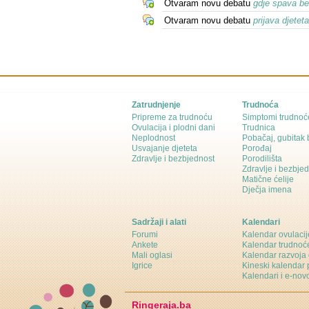
Otvaram novu debatu
gdje spava b
Otvaram novu debatu
prijava djetet
Zatrudnjenje
Trudnoća
Pripreme za trudnoću
Simptomi trudnoć
Ovulacija i plodni dani
Trudnica
Neplodnost
Pobačaj, gubitak
Usvajanje djeteta
Porođaj
Zdravlje i bezbjednost
Porodilišta
Zdravlje i bezbje
Matične ćelije
Dječja imena
Sadržaji i alati
Kalendari
Forumi
Kalendar ovulacij
Ankete
Kalendar trudnoć
Mali oglasi
Kalendar razvoja 
Igrice
Kineski kalendar 
Kalendari i e-novo
Ringeraja.ba