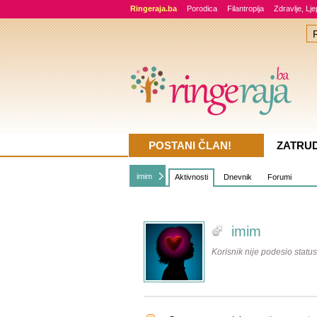
Ringeraja.ba
Porodica
Filantropija
Zdravlje, Lj
POSTANI ČLAN!
ZATRU
imim
Aktivnosti
Dnevnik
Forumi
imim
Korisnik nije podesio status