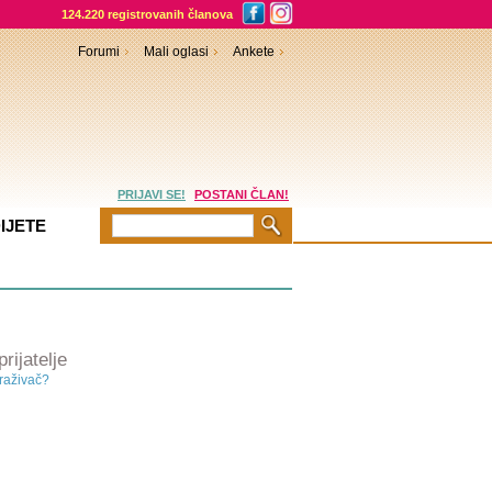
124.220 registrovanih članova
Forumi
Mali oglasi
Ankete
PRIJAVI SE!
POSTANI ČLAN!
IJETE
ijatelje
traživač?