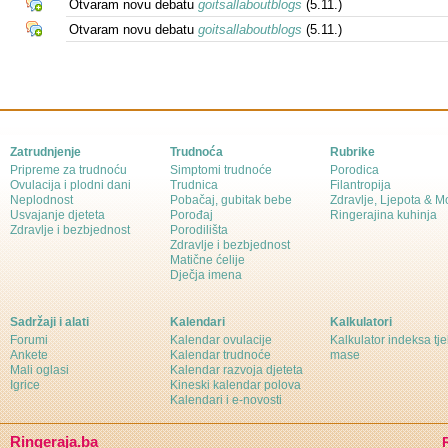
Otvaram novu debatu
goitsallaboutblogs
(5.11.)
Otvaram novu debatu
goitsallaboutblogs
(5.11.)
Zatrudnjenje
Trudnoća
Rubrike
Pripreme za trudnoću
Simptomi trudnoće
Porodica
Ovulacija i plodni dani
Trudnica
Filantropija
Neplodnost
Pobačaj, gubitak bebe
Zdravlje, Ljepota & 
Usvajanje djeteta
Porođaj
Ringerajina kuhinja
Zdravlje i bezbjednost
Porodilišta
Zdravlje i bezbjednost
Matične ćelije
Dječja imena
Sadržaji i alati
Kalendari
Kalkulatori
Forumi
Kalendar ovulacije
Kalkulator indeksa tj
Ankete
Kalendar trudnoće
mase
Mali oglasi
Kalendar razvoja djeteta
Igrice
Kineski kalendar polova
Kalendari i e-novosti
Ringeraja.ba