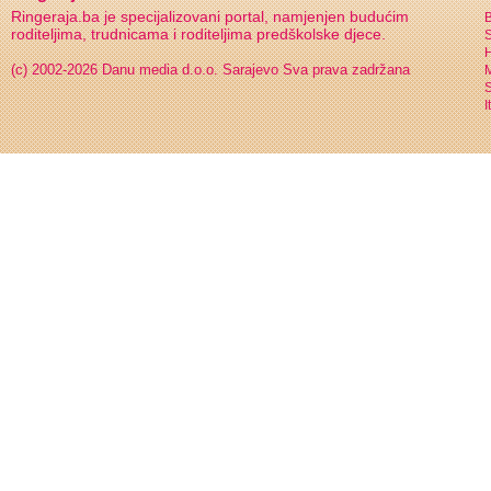
Ringeraja.ba je specijalizovani portal, namjenjen budućim
B
roditeljima, trudnicama i roditeljima predškolske djece.
S
H
(c) 2002-2026 Danu media d.o.o. Sarajevo
Sva prava zadržana
S
I