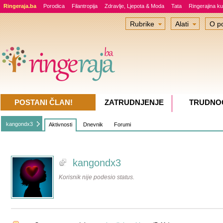
Ringeraja.ba
Porodica
Filantropija
Zdravlje, Ljepota & Moda
Tata
Ringerajina ku
Rubrike
Alati
O po
POSTANI ČLAN!
ZATRUDNJENJE
TRUDNO
kangondx3
Aktivnosti
Dnevnik
Forumi
kangondx3
Korisnik nije podesio status.