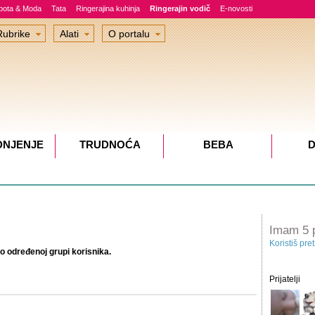
epota & Moda
Tata
Ringerajina kuhinja
Ringerajin vodič
E-novosti
Rubrike
Alati
O portalu
DNJENJE
TRUDNOĆA
BEBA
D
Imam 5 p
Koristiš pre
o određenoj grupi korisnika.
Prijatelji