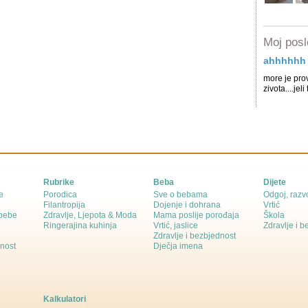
Moj posl
ahhhhhh
more je prov
zivota....jel
Rubrike
Beba
Dijete
e
Porodica
Sve o bebama
Odgoj, razvo
Filantropija
Dojenje i dohrana
Vrtić
 bebe
Zdravlje, Ljepota & Moda
Mama poslije porođaja
Škola
Ringerajina kuhinja
Vrtić, jaslice
Zdravlje i 
Zdravlje i bezbjednost
dnost
Dječja imena
Kalkulatori