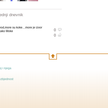
ednji dnevnik
od,more su koke....more je izvor
0
i tako Moke
0
j i njega
bezbjednost