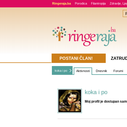
Ringeraja.ba
Porodica
Filantropija
Zdravlje, Lj
POSTANI ČLAN!
ZATRU
koka i po
Aktivnosti
Dnevnik
Forumi
koka i po
Moj profil je dostupan sam