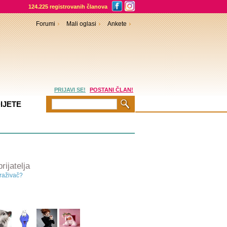
124.225 registrovanih članova
Forumi
Mali oglasi
Ankete
PRIJAVI SE!
POSTANI ČLAN!
IJETE
rijatelja
traživač?