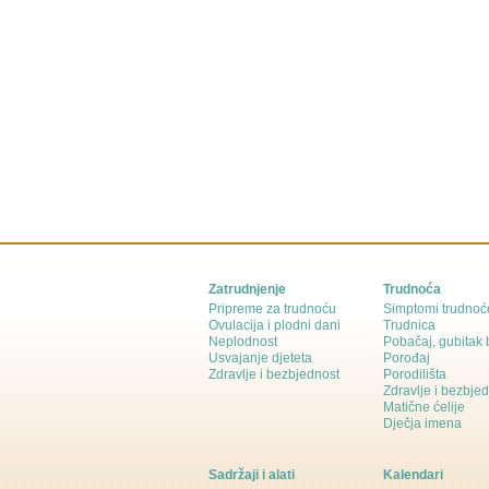
Zatrudnjenje
Trudnoća
Pripreme za trudnoću
Simptomi trudnoć
Ovulacija i plodni dani
Trudnica
Neplodnost
Pobačaj, gubitak
Usvajanje djeteta
Porođaj
Zdravlje i bezbjednost
Porodilišta
Zdravlje i bezbje
Matične ćelije
Dječja imena
Sadržaji i alati
Kalendari