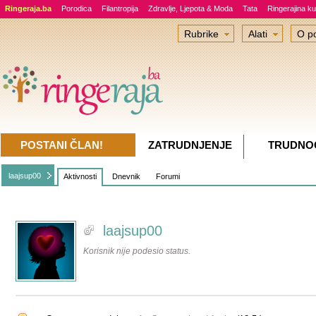
Ringeraja.ba
Porodica
Filantropija
Zdravlje, Ljepota & Moda
Tata
Ringerajina ku
Rubrike
Alati
O po
POSTANI ČLAN!
ZATRUDNJENJE
TRUDNO
laajsup00
Aktivnosti
Dnevnik
Forumi
laajsup00
Korisnik nije podesio status.