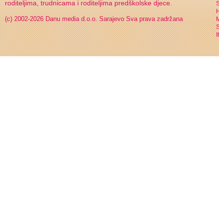
roditeljima, trudnicama i roditeljima predškolske djece.
S
H
(c) 2002-2026 Danu media d.o.o. Sarajevo
Sva prava zadržana
S
I