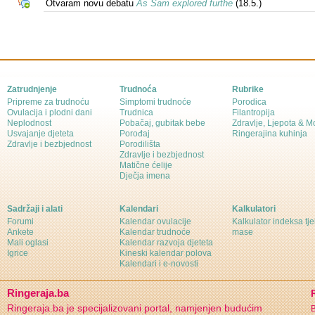
Otvaram novu debatu
As Sam explored furthe
(18.5.)
Zatrudnjenje
Trudnoća
Rubrike
Pripreme za trudnoću
Simptomi trudnoće
Porodica
Ovulacija i plodni dani
Trudnica
Filantropija
Neplodnost
Pobačaj, gubitak bebe
Zdravlje, Ljepota & 
Usvajanje djeteta
Porođaj
Ringerajina kuhinja
Zdravlje i bezbjednost
Porodilišta
Zdravlje i bezbjednost
Matične ćelije
Dječja imena
Sadržaji i alati
Kalendari
Kalkulatori
Forumi
Kalendar ovulacije
Kalkulator indeksa tj
Ankete
Kalendar trudnoće
mase
Mali oglasi
Kalendar razvoja djeteta
Igrice
Kineski kalendar polova
Kalendari i e-novosti
Ringeraja.ba
Ringeraja.ba je specijalizovani portal, namjenjen budućim
B