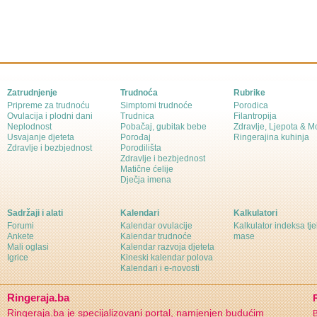
Zatrudnjenje
Trudnoća
Rubrike
Pripreme za trudnoću
Simptomi trudnoće
Porodica
Ovulacija i plodni dani
Trudnica
Filantropija
Neplodnost
Pobačaj, gubitak bebe
Zdravlje, Ljepota & 
Usvajanje djeteta
Porođaj
Ringerajina kuhinja
Zdravlje i bezbjednost
Porodilišta
Zdravlje i bezbjednost
Matične ćelije
Dječja imena
Sadržaji i alati
Kalendari
Kalkulatori
Forumi
Kalendar ovulacije
Kalkulator indeksa tj
Ankete
Kalendar trudnoće
mase
Mali oglasi
Kalendar razvoja djeteta
Igrice
Kineski kalendar polova
Kalendari i e-novosti
Ringeraja.ba
Ringeraja.ba je specijalizovani portal, namjenjen budućim
B