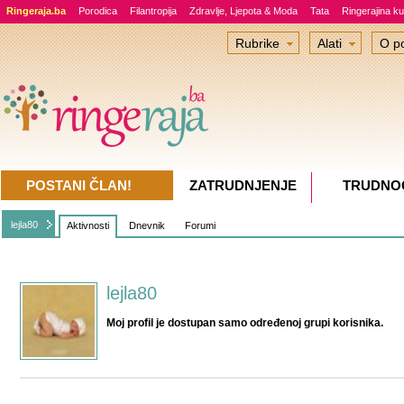
Ringeraja.ba
Porodica
Filantropija
Zdravlje, Ljepota & Moda
Tata
Ringerajina ku
Rubrike
Alati
O po
POSTANI ČLAN!
ZATRUDNJENJE
TRUDNO
lejla80
Aktivnosti
Dnevnik
Forumi
lejla80
Moj profil je dostupan samo određenoj grupi korisnika.