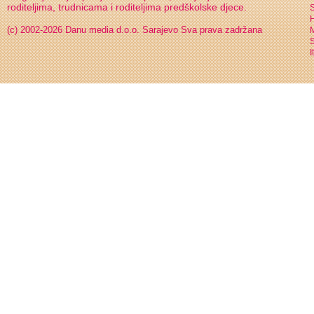
roditeljima, trudnicama i roditeljima predškolske djece.
S
H
(c) 2002-2026 Danu media d.o.o. Sarajevo
Sva prava zadržana
S
I