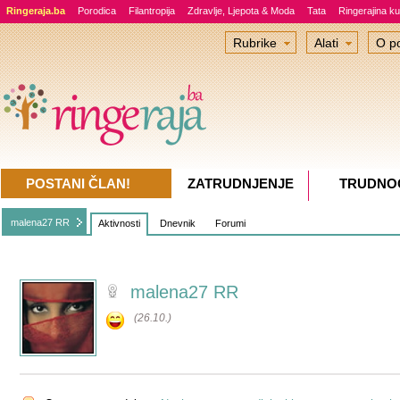
Ringeraja.ba
Porodica
Filantropija
Zdravlje, Ljepota & Moda
Tata
Ringerajina ku
Rubrike
Alati
O po
POSTANI ČLAN!
ZATRUDNJENJE
TRUDNO
malena27 RR
Aktivnosti
Dnevnik
Forumi
malena27 RR
(26.10.)