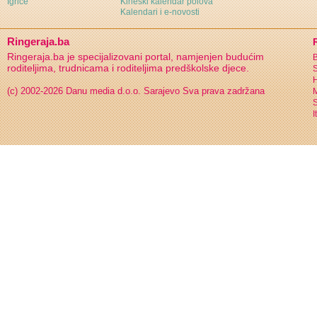
Igrice
Kineski kalendar polova
Kalendari i e-novosti
Ringeraja.ba
Ringeraja.ba je specijalizovani portal, namjenjen budućim
B
roditeljima, trudnicama i roditeljima predškolske djece.
S
H
(c) 2002-2026 Danu media d.o.o. Sarajevo
Sva prava zadržana
S
I