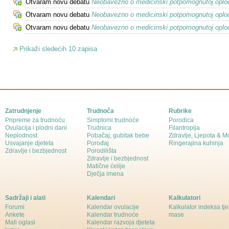
Otvaram novu debatu
Neobavezno o medicinski potpomognutoj oplodnj
Otvaram novu debatu
Neobavezno o medicinski potpomognutoj oplodn
Otvaram novu debatu
Neobavezno o medicinski potpomognutoj oplodn
Prikaži sledećih 10 zapisa
Zatrudnjenje
Trudnoća
Rubrike
Pripreme za trudnoću
Simptomi trudnoće
Porodica
Ovulacija i plodni dani
Trudnica
Filantropija
Neplodnost
Pobačaj, gubitak bebe
Zdravlje, Ljepota & 
Usvajanje djeteta
Porođaj
Ringerajina kuhinja
Zdravlje i bezbjednost
Porodilišta
Zdravlje i bezbjednost
Matične ćelije
Dječja imena
Sadržaji i alati
Kalendari
Kalkulatori
Forumi
Kalendar ovulacije
Kalkulator indeksa tj
Ankete
Kalendar trudnoće
mase
Mali oglasi
Kalendar razvoja djeteta