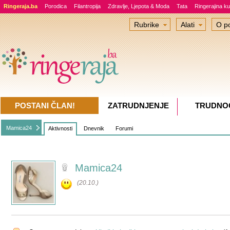
Ringeraja.ba
Porodica
Filantropija
Zdravlje, Ljepota & Moda
Tata
Ringerajina ku
Rubrike
Alati
O po
POSTANI ČLAN!
ZATRUDNJENJE
TRUDNO
Mamica24
Aktivnosti
Dnevnik
Forumi
Mamica24
(20.10.)