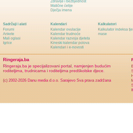
Zdravlje i bezbjednost
Matične ćelije
Dječja imena
Sadržaji i alati
Kalendari
Kalkulatori
Forumi
Kalendar ovulacije
Kalkulator indeksa tj
Ankete
Kalendar trudnoće
mase
Mali oglasi
Kalendar razvoja djeteta
Igrice
Kineski kalendar polova
Kalendari i e-novosti
Ringeraja.ba
Ringeraja.ba je specijalizovani portal, namjenjen budućim
B
roditeljima, trudnicama i roditeljima predškolske djece.
S
H
(c) 2002-2026 Danu media d.o.o. Sarajevo
Sva prava zadržana
S
I