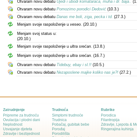
Otvaram novu debatu
Ujedi i ubodi komataraca, muha i dr. baja..
(1.
Otvaram novu debatu
Pomozimo porodici Dedović
(10.3.)
Otvaram novu debatu
Danas me boli, ziga, pecka i td.
(27.3.)
Menjam svoje raspoloženje u
veseo
.
(20.10.)
Menjam svoj status u:
(20.10.)
Menjam svoje raspoloženje u
ultra srećan
.
(13.8.)
Menjam svoje raspoloženje u
ultra srećan
.
(16.7.)
Otvaram novu debatu
Tidebuy, ebay i sl.!!
(10.5.)
Otvaram novu debatu
Nezaposlene majke koliko nas je?!
(27.2.)
Zatrudnjenje
Trudnoća
Rubrike
Pripreme za trudnoću
Simptomi trudnoće
Porodica
Ovulacija i plodni dani
Trudnica
Filantropija
Neplodnost
Pobačaj, gubitak bebe
Zdravlje, Ljepota & 
Usvajanje djeteta
Porođaj
Ringerajina kuhinja
Zdravlje i bezbjednost
Porodilišta