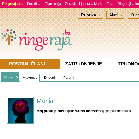
Ringeraja.ba
Porodica
Filantropija
Zdravlje, Ljepota & Moda
Tata
Ringerajina ku
Rubrike
Alati
O po
POSTANI ČLAN!
ZATRUDNJENJE
TRUDNO
Monia
Aktivnosti
Dnevnik
Forumi
Monia
Moj profil je dostupan samo određenoj grupi korisnika.