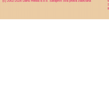
(c) 2002-2026 Danu media d.o.o. Sarajevo
Sva prava zadržana
S
I