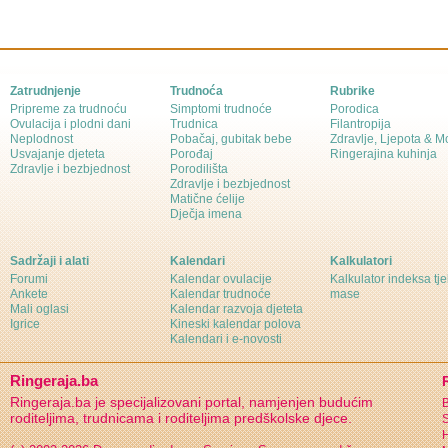
Zatrudnjenje
Trudnoća
Rubrike
Pripreme za trudnoću
Simptomi trudnoće
Porodica
Ovulacija i plodni dani
Trudnica
Filantropija
Neplodnost
Pobačaj, gubitak bebe
Zdravlje, Ljepota & 
Usvajanje djeteta
Porođaj
Ringerajina kuhinja
Zdravlje i bezbjednost
Porodilišta
Zdravlje i bezbjednost
Matične ćelije
Dječja imena
Sadržaji i alati
Kalendari
Kalkulatori
Forumi
Kalendar ovulacije
Kalkulator indeksa tj
Ankete
Kalendar trudnoće
mase
Mali oglasi
Kalendar razvoja djeteta
Igrice
Kineski kalendar polova
Kalendari i e-novosti
Ringeraja.ba
Ringeraja.ba je specijalizovani portal, namjenjen budućim
B
roditeljima, trudnicama i roditeljima predškolske djece.
S
H