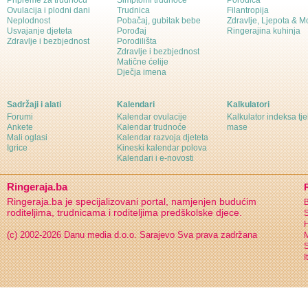
Pripreme za trudnoću
Simptomi trudnoće
Porodica
Ovulacija i plodni dani
Trudnica
Filantropija
Neplodnost
Pobačaj, gubitak bebe
Zdravlje, Ljepota & 
Usvajanje djeteta
Porođaj
Ringerajina kuhinja
Zdravlje i bezbjednost
Porodilišta
Zdravlje i bezbjednost
Matične ćelije
Dječja imena
Sadržaji i alati
Kalendari
Kalkulatori
Forumi
Kalendar ovulacije
Kalkulator indeksa tj
Ankete
Kalendar trudnoće
mase
Mali oglasi
Kalendar razvoja djeteta
Igrice
Kineski kalendar polova
Kalendari i e-novosti
Ringeraja.ba
Ringeraja.ba je specijalizovani portal, namjenjen budućim
B
roditeljima, trudnicama i roditeljima predškolske djece.
S
H
(c) 2002-2026 Danu media d.o.o. Sarajevo
Sva prava zadržana
S
I