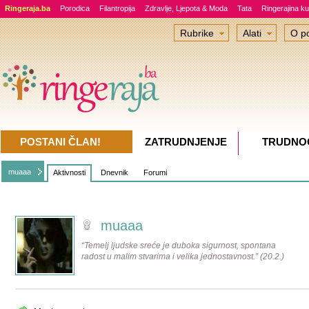
Ringeraja.ba
Porodica
Filantropija
Zdravlje, Ljepota & Moda
Tata
Ringerajina ku
Rubrike
Alati
O po
POSTANI ČLAN!
ZATRUDNJENJE
TRUDNO
muaaa
Aktivnosti
Dnevnik
Forumi
muaaa
“Temelj ljudske sreće je duboka sigurnost, spontana
radost u malim stvarima i velika jednostavnost.” (20.2.)