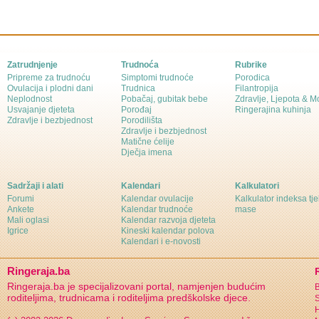
Zatrudnjenje
Trudnoća
Rubrike
Pripreme za trudnoću
Simptomi trudnoće
Porodica
Ovulacija i plodni dani
Trudnica
Filantropija
Neplodnost
Pobačaj, gubitak bebe
Zdravlje, Ljepota & 
Usvajanje djeteta
Porođaj
Ringerajina kuhinja
Zdravlje i bezbjednost
Porodilišta
Zdravlje i bezbjednost
Matične ćelije
Dječja imena
Sadržaji i alati
Kalendari
Kalkulatori
Forumi
Kalendar ovulacije
Kalkulator indeksa tj
Ankete
Kalendar trudnoće
mase
Mali oglasi
Kalendar razvoja djeteta
Igrice
Kineski kalendar polova
Kalendari i e-novosti
Ringeraja.ba
Ringeraja.ba je specijalizovani portal, namjenjen budućim
B
roditeljima, trudnicama i roditeljima predškolske djece.
S
H