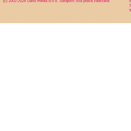
(c) 2002-2026 Danu media d.o.o. Sarajevo
Sva prava zadržana
S
I