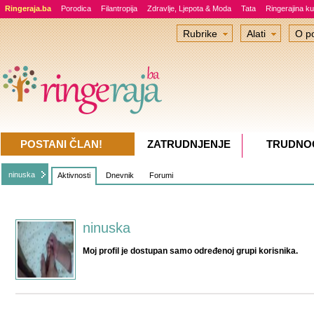
Ringeraja.ba
Porodica
Filantropija
Zdravlje, Ljepota & Moda
Tata
Ringerajina ku
Rubrike
Alati
O po
POSTANI ČLAN!
ZATRUDNJENJE
TRUDNO
ninuska
Aktivnosti
Dnevnik
Forumi
ninuska
Moj profil je dostupan samo određenoj grupi korisnika.