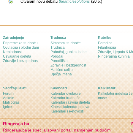
Otvaram novu debatu
thearticlesolutions
(20.6.)
Zatrudnjenje
Trudnoća
Rubrike
Pripreme za trudnoću
Simptomi trudnoće
Porodica
Ovulacija i plodni dani
Trudnica
Filantropija
Neplodnost
Pobačaj, gubitak bebe
Zdravlje, Ljepota & 
Usvajanje djeteta
Porođaj
Ringerajina kuhinja
Zdravlje i bezbjednost
Porodilišta
Zdravlje i bezbjednost
Matične ćelije
Dječja imena
Sadržaji i alati
Kalendari
Kalkulatori
Forumi
Kalendar ovulacije
Kalkulator indeksa tj
Ankete
Kalendar trudnoće
mase
Mali oglasi
Kalendar razvoja djeteta
Igrice
Kineski kalendar polova
Kalendari i e-novosti
Ringeraja.ba
Ringeraja.ba je specijalizovani portal, namjenjen budućim
B