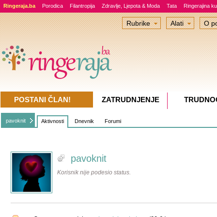
Ringeraja.ba
Porodica
Filantropija
Zdravlje, Ljepota & Moda
Tata
Ringerajina ku
Rubrike
Alati
O po
POSTANI ČLAN!
ZATRUDNJENJE
TRUDNO
pavoknit
Aktivnosti
Dnevnik
Forumi
pavoknit
Korisnik nije podesio status.