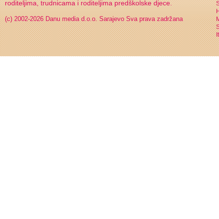
roditeljima, trudnicama i roditeljima predškolske djece.
S
H
(c) 2002-2026 Danu media d.o.o. Sarajevo
Sva prava zadržana
S
I