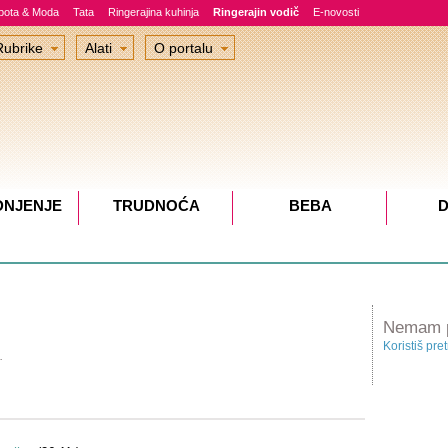
epota & Moda
Tata
Ringerajina kuhinja
Ringerajin vodič
E-novosti
Rubrike
Alati
O portalu
DNJENJE
TRUDNOĆA
BEBA
D
Nemam pr
Koristiš pre
.