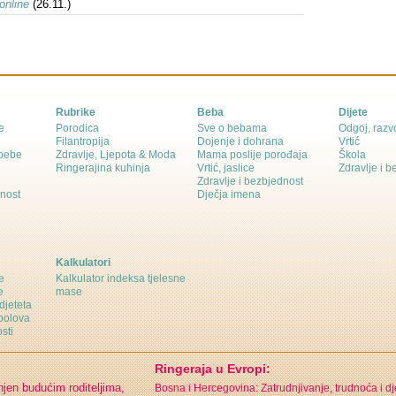
online
(26.11.)
Rubrike
Beba
Dijete
e
Porodica
Sve o bebama
Odgoj, razvo
Filantropija
Dojenje i dohrana
Vrtić
 bebe
Zdravlje, Ljepota & Moda
Mama poslije porođaja
Škola
Ringerajina kuhinja
Vrtić, jaslice
Zdravlje i 
Zdravlje i bezbjednost
dnost
Dječja imena
Kalkulatori
e
Kalkulator indeksa tjelesne
e
mase
djeteta
polova
sti
Ringeraja u Evropi:
njen budućim roditeljima,
Bosna i Hercegovina: Zatrudnjivanje, trudnoća i d