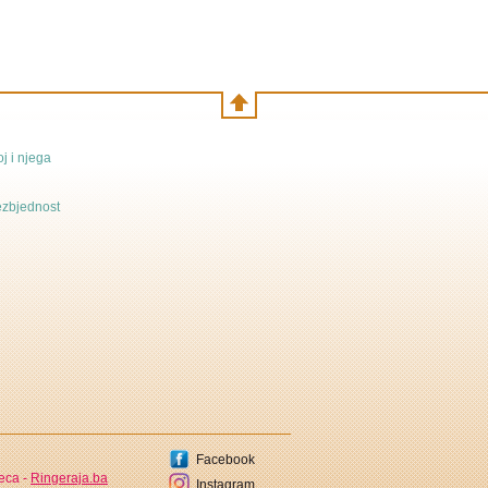
j i njega
bezbjednost
Facebook
jeca -
Ringeraja.ba
Instagram