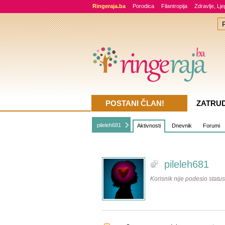
Ringeraja.ba
Porodica
Filantropija
Zdravlje, Lj
POSTANI ČLAN!
ZATRU
pileleh681
Aktivnosti
Dnevnik
Forumi
pileleh681
Korisnik nije podesio status