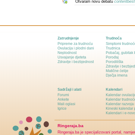
Otvaram novu debatu
contentbest
Zatrudnjenje
Trudnoća
Pripreme za trudnoću
Simptomi trudnoć
Ovulacija i plodni dani
Trudnica
Neplodnost
Pobačaj, gubitak
Usvajanje djeteta
Porođaj
Zdravlje i bezbjednost
Porodilišta
Zdravlje i bezbje
Matične ćelije
Dječja imena
Sadržaji i alati
Kalendari
Forumi
Kalendar ovulacij
Ankete
Kalendar trudnoć
Mali oglasi
Kalendar razvoja 
Igrice
Kineski kalendar 
Kalendari i e-novo
Ringeraja.ba
Ringeraja.ba je specijalizovani portal, namje