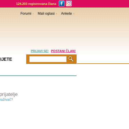
124.203 registrovana člana
Forumi
Mali oglasi
Ankete
PRIJAVI SE!
POSTANI ČLAN!
IJETE
ijatelje
traživač?