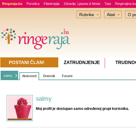
Ringeraja.ba
Porodica
Filantropija
Zdravlje, Ljepota & Moda
Tata
Ringerajina ku
Rubrike
Alati
O po
POSTANI ČLAN!
ZATRUDNJENJE
TRUDNO
salmy
Aktivnosti
Dnevnik
Forumi
salmy
Moj profil je dostupan samo određenoj grupi korisnika.