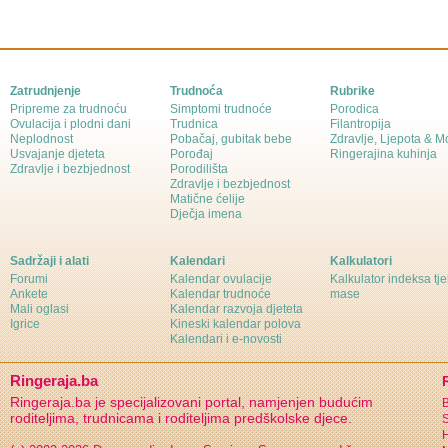
Zatrudnjenje
Trudnoća
Rubrike
Pripreme za trudnoću
Simptomi trudnoće
Porodica
Ovulacija i plodni dani
Trudnica
Filantropija
Neplodnost
Pobačaj, gubitak bebe
Zdravlje, Ljepota & 
Usvajanje djeteta
Porođaj
Ringerajina kuhinja
Zdravlje i bezbjednost
Porodilišta
Zdravlje i bezbjednost
Matične ćelije
Dječja imena
Sadržaji i alati
Kalendari
Kalkulatori
Forumi
Kalendar ovulacije
Kalkulator indeksa tj
Ankete
Kalendar trudnoće
mase
Mali oglasi
Kalendar razvoja djeteta
Igrice
Kineski kalendar polova
Kalendari i e-novosti
Ringeraja.ba
Ringeraja.ba je specijalizovani portal, namjenjen budućim
B
roditeljima, trudnicama i roditeljima predškolske djece.
S
H