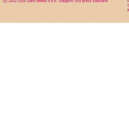
(c) 2002-2026 Danu media d.o.o. Sarajevo
Sva prava zadržana
S
I