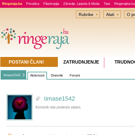
Ringeraja.ba
Porodica
Filantropija
Zdravlje, Ljepota & Moda
Tata
Ringerajina ku
Rubrike
Alati
O po
POSTANI ČLAN!
ZATRUDNJENJE
TRUDNO
timase1542
Aktivnosti
Dnevnik
Forumi
timase1542
Korisnik nije podesio status.