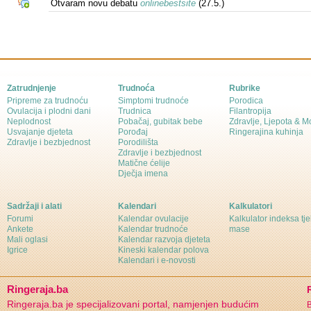
Otvaram novu debatu
onlinebestsite
(27.5.)
Zatrudnjenje
Trudnoća
Rubrike
Pripreme za trudnoću
Simptomi trudnoće
Porodica
Ovulacija i plodni dani
Trudnica
Filantropija
Neplodnost
Pobačaj, gubitak bebe
Zdravlje, Ljepota & 
Usvajanje djeteta
Porođaj
Ringerajina kuhinja
Zdravlje i bezbjednost
Porodilišta
Zdravlje i bezbjednost
Matične ćelije
Dječja imena
Sadržaji i alati
Kalendari
Kalkulatori
Forumi
Kalendar ovulacije
Kalkulator indeksa tj
Ankete
Kalendar trudnoće
mase
Mali oglasi
Kalendar razvoja djeteta
Igrice
Kineski kalendar polova
Kalendari i e-novosti
Ringeraja.ba
Ringeraja.ba je specijalizovani portal, namjenjen budućim
B