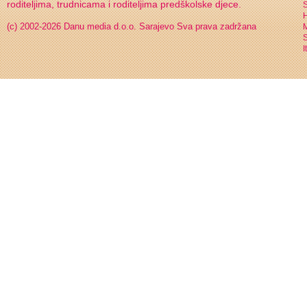
roditeljima, trudnicama i roditeljima predškolske djece.
S
H
(c) 2002-2026 Danu media d.o.o. Sarajevo
Sva prava zadržana
S
I