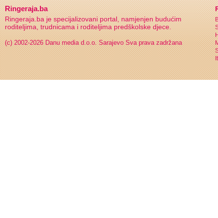
Ringeraja.ba
Ringeraja.ba je specijalizovani portal, namjenjen budućim
B
roditeljima, trudnicama i roditeljima predškolske djece.
S
H
(c) 2002-2026 Danu media d.o.o. Sarajevo
Sva prava zadržana
S
I