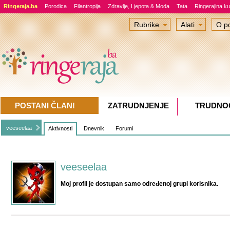
Ringeraja.ba
Porodica
Filantropija
Zdravlje, Ljepota & Moda
Tata
Ringerajina ku
Rubrike
Alati
O po
POSTANI ČLAN!
ZATRUDNJENJE
TRUDNO
veeseelaa
Aktivnosti
Dnevnik
Forumi
veeseelaa
Moj profil je dostupan samo određenoj grupi korisnika.