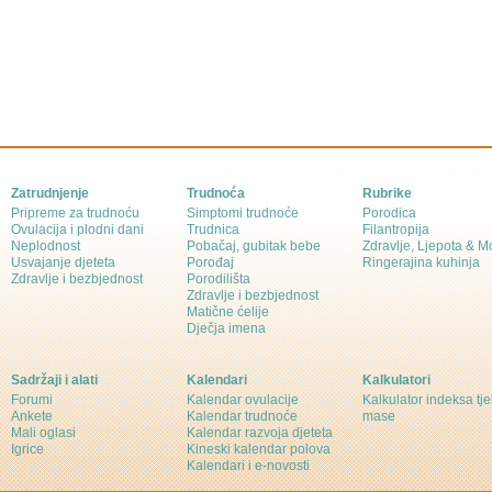
Zatrudnjenje
Trudnoća
Rubrike
Pripreme za trudnoću
Simptomi trudnoće
Porodica
Ovulacija i plodni dani
Trudnica
Filantropija
Neplodnost
Pobačaj, gubitak bebe
Zdravlje, Ljepota & 
Usvajanje djeteta
Porođaj
Ringerajina kuhinja
Zdravlje i bezbjednost
Porodilišta
Zdravlje i bezbjednost
Matične ćelije
Dječja imena
Sadržaji i alati
Kalendari
Kalkulatori
Forumi
Kalendar ovulacije
Kalkulator indeksa tj
Ankete
Kalendar trudnoće
mase
Mali oglasi
Kalendar razvoja djeteta
Igrice
Kineski kalendar polova
Kalendari i e-novosti