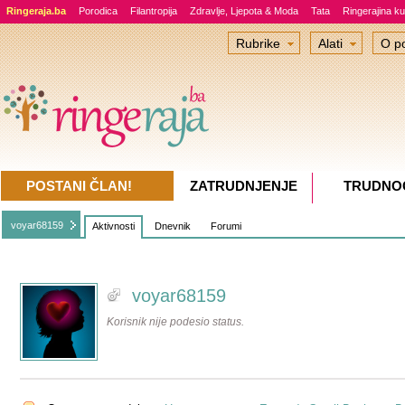
Ringeraja.ba
Porodica
Filantropija
Zdravlje, Ljepota & Moda
Tata
Ringerajina ku
Rubrike
Alati
O po
POSTANI ČLAN!
ZATRUDNJENJE
TRUDNO
voyar68159
Aktivnosti
Dnevnik
Forumi
voyar68159
Korisnik nije podesio status.