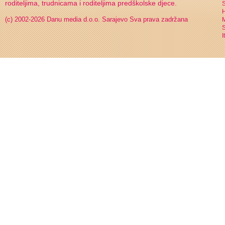
roditeljima, trudnicama i roditeljima predškolske djece.
S
H
(c) 2002-2026 Danu media d.o.o. Sarajevo
Sva prava zadržana
S
I