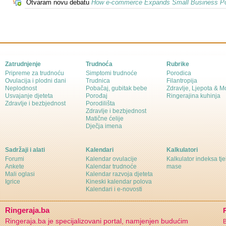
Otvaram novu debatu
How e-commerce Expands Small Business Pot
Zatrudnjenje
Trudnoća
Rubrike
Pripreme za trudnoću
Simptomi trudnoće
Porodica
Ovulacija i plodni dani
Trudnica
Filantropija
Neplodnost
Pobačaj, gubitak bebe
Zdravlje, Ljepota & 
Usvajanje djeteta
Porođaj
Ringerajina kuhinja
Zdravlje i bezbjednost
Porodilišta
Zdravlje i bezbjednost
Matične ćelije
Dječja imena
Sadržaji i alati
Kalendari
Kalkulatori
Forumi
Kalendar ovulacije
Kalkulator indeksa tj
Ankete
Kalendar trudnoće
mase
Mali oglasi
Kalendar razvoja djeteta
Igrice
Kineski kalendar polova
Kalendari i e-novosti
Ringeraja.ba
Ringeraja.ba je specijalizovani portal, namjenjen budućim
B