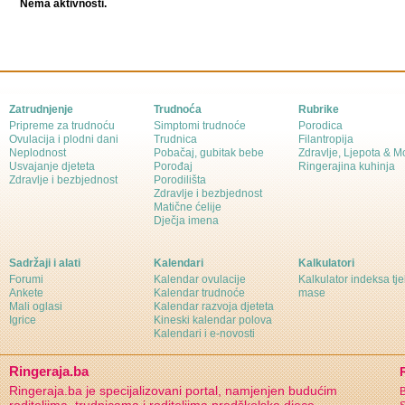
Nema aktivnosti.
Zatrudnjenje
Trudnoća
Rubrike
Pripreme za trudnoću
Simptomi trudnoće
Porodica
Ovulacija i plodni dani
Trudnica
Filantropija
Neplodnost
Pobačaj, gubitak bebe
Zdravlje, Ljepota & 
Usvajanje djeteta
Porođaj
Ringerajina kuhinja
Zdravlje i bezbjednost
Porodilišta
Zdravlje i bezbjednost
Matične ćelije
Dječja imena
Sadržaji i alati
Kalendari
Kalkulatori
Forumi
Kalendar ovulacije
Kalkulator indeksa tj
Ankete
Kalendar trudnoće
mase
Mali oglasi
Kalendar razvoja djeteta
Igrice
Kineski kalendar polova
Kalendari i e-novosti
Ringeraja.ba
Ringeraja.ba je specijalizovani portal, namjenjen budućim
B