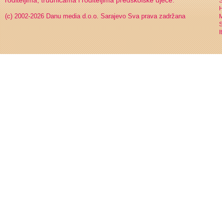
roditeljima, trudnicama i roditeljima predškolske djece.
S
H
(c) 2002-2026 Danu media d.o.o. Sarajevo
Sva prava zadržana
S
I