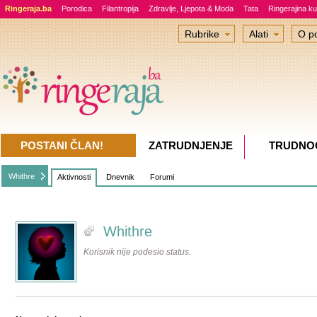
Ringeraja.ba
Porodica
Filantropija
Zdravlje, Ljepota & Moda
Tata
Ringerajina ku
Rubrike
Alati
O po
POSTANI ČLAN!
ZATRUDNJENJE
TRUDNO
Whithre
Aktivnosti
Dnevnik
Forumi
Whithre
Korisnik nije podesio status.