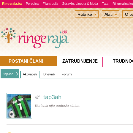
Ringeraja.ba
Porodica
Filantropija
Zdravlje, Ljepota & Moda
Tata
Ringerajina ku
Rubrike
Alati
O po
POSTANI ČLAN!
ZATRUDNJENJE
TRUDNO
tap3ah
Aktivnosti
Dnevnik
Forumi
tap3ah
Korisnik nije podesio status.