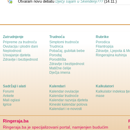
Otvaram novu debatu
Dječji sajam u Skenderiji???
(14.11.)
Zatrudnjenje
Trudnoća
Rubrike
Pripreme za trudnoću
Simptomi trudnoće
Porodica
Ovulacija i plodni dani
Trudnica
Filantropija
Neplodnost
Pobačaj, gubitak bebe
Zdravlje, Ljepota & 
Usvajanje djeteta
Porođaj
Ringerajina kuhinja
Zdravlje i bezbjednost
Porodilišta
Zdravlje i bezbjednost
Matične ćelije
Dječja imena
Sadržaji i alati
Kalendari
Kalkulatori
Forumi
Kalendar ovulacije
Kalkulator indeksa tj
Ankete
Kalendar trudnoće
mase
Mali oglasi
Kalendar razvoja djeteta
Igrice
Kineski kalendar polova
Kalendari i e-novosti
Ringeraja.ba
Ringeraja.ba je specijalizovani portal, namjenjen budućim
B