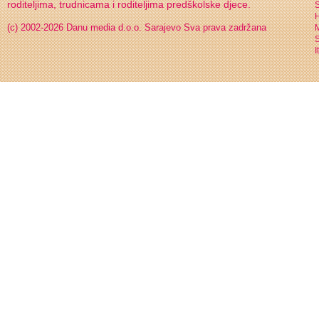
roditeljima, trudnicama i roditeljima predškolske djece.
S
H
(c) 2002-2026 Danu media d.o.o. Sarajevo
Sva prava zadržana
S
I