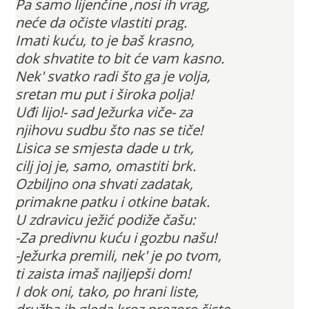
Pa samo lijenčine ,nosi ih vrag,
neće da očiste vlastiti prag.
Imati kuću, to je baš krasno,
dok shvatite to bit će vam kasno.
Nek' svatko radi što ga je volja,
sretan mu put i široka polja!
Uđi lijo!- sad Ježurka viče- za
njihovu sudbu što nas se tiče!
Lisica se smjesta dade u trk,
cilj joj je, samo, omastiti brk.
Ozbiljno ona shvati zadatak,
primakne patku i otkine batak.
U zdravicu ježić podiže čašu:
-Za predivnu kuću i gozbu našu!
-Ježurka premili, nek' je po tvom,
ti zaista imaš najljepši dom!
I dok oni, tako, po hrani liste,