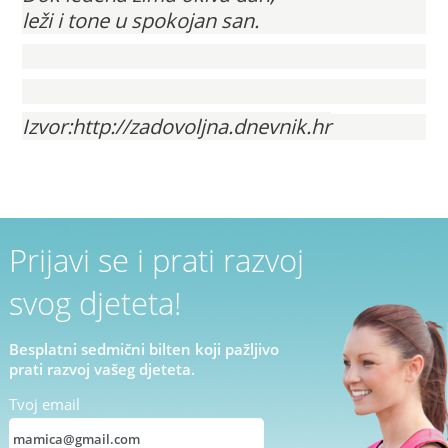
leži i tone u spokojan san.
Izvor:http://zadovoljna.dnevnik.hr
Prijavi se i prati razvoj
svog djeteta!
Besplatni sedmični bilten koji pažljivo
prati razvoj vašeg djeteta.
Tvoj email