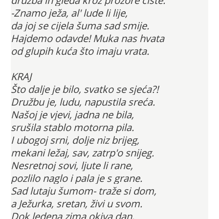
družba ih gleda kroz prozore čiste.
-Znamo ježa, al' lude li lije,
da joj se cijela šuma sad smije.
Hajdemo odavde! Muka nas hvata
od glupih kuća što imaju vrata.
KRAJ
Što dalje je bilo, svatko se sjeća?!
Družbu je, ludu, napustila sreća.
Našoj je vjevi, jadna ne bila,
srušila stablo motorna pila.
I ubogoj srni, dolje niz brijeg,
mekani ležaj, sav, zatrp'o snijeg.
Nesretnoj sovi, ljute li rane,
pozlilo naglo i pala je s grane.
Sad lutaju šumom- traže si dom,
a Ježurka, sretan, živi u svom.
Dok ledena zima okiva dan,