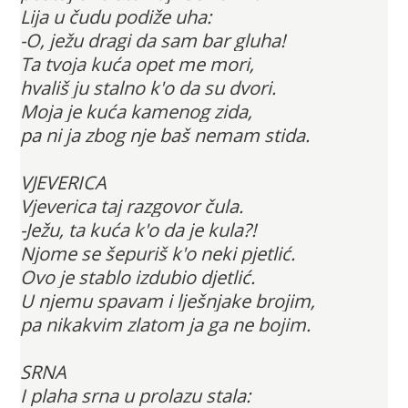
Lija u čudu podiže uha:
-O, ježu dragi da sam bar gluha!
Ta tvoja kuća opet me mori,
hvališ ju stalno k'o da su dvori.
Moja je kuća kamenog zida,
pa ni ja zbog nje baš nemam stida.
VJEVERICA
Vjeverica taj razgovor čula.
-Ježu, ta kuća k'o da je kula?!
Njome se šepuriš k'o neki pjetlić.
Ovo je stablo izdubio djetlić.
U njemu spavam i lješnjake brojim,
pa nikakvim zlatom ja ga ne bojim.
SRNA
I plaha srna u prolazu stala: