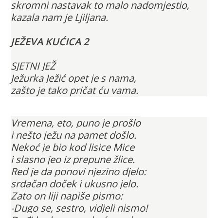
skromni nastavak to malo nadomjestio
,
kazala nam je Ljiljana.
JEŽEVA KUĆICA 2
SJETNI JEŽ
Ježurka Ježić opet je s nama,
zašto je tako pričat ću vama.
Vremena, eto, puno je prošlo
i nešto ježu na pamet došlo.
Nekoć je bio kod lisice Mice
i slasno jeo iz prepune žlice.
Red je da ponovi njezino djelo:
srdačan doček i ukusno jelo.
Zato on liji napiše pismo:
-Dugo se, sestro, vidjeli nismo!