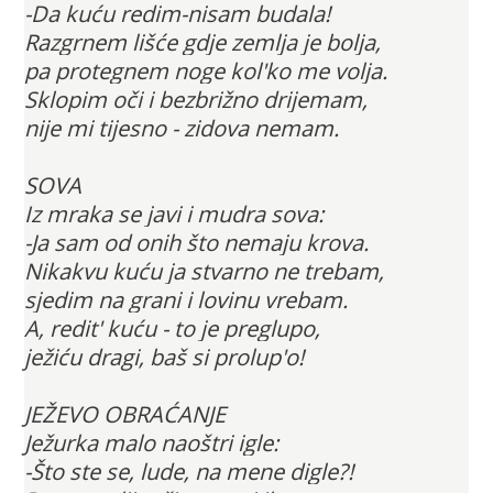
-Da kuću redim-nisam budala!
Razgrnem lišće gdje zemlja je bolja,
pa protegnem noge kol'ko me volja.
Sklopim oči i bezbrižno drijemam,
nije mi tijesno - zidova nemam.
SOVA
Iz mraka se javi i mudra sova:
-Ja sam od onih što nemaju krova.
Nikakvu kuću ja stvarno ne trebam,
sjedim na grani i lovinu vrebam.
A, redit' kuću - to je preglupo,
ježiću dragi, baš si prolup'o!
JEŽEVO OBRAĆANJE
Ježurka malo naoštri igle:
-Što ste se, lude, na mene digle?!