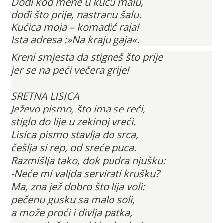
Dođi kod mene u kuću malu,
dođi što prije, nastranu šalu.
Kućica moja – komadić raja!
Ista adresa :»Na kraju gaja«.
Kreni smjesta da stigneš što prije
jer se na peći večera grije!
SRETNA LISICA
Ježevo pismo, što ima se reći,
stiglo do lije u zekinoj vreći.
Lisica pismo stavlja do srca,
češlja si rep, od sreće puca.
Razmišlja tako, dok pudra njušku:
-Neće mi valjda servirati krušku?
Ma, zna jež dobro što lija voli:
pečenu gusku sa malo soli,
a može proći i divlja patka,