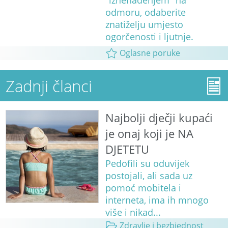
"iznenađenjem" na
odmoru, odaberite
znatiželju umjesto
ogorčenosti i ljutnje.
Oglasne poruke
Zadnji članci
Najbolji dječji kupaći
je onaj koji je NA
DJETETU
Pedofili su oduvijek
postojali, ali sada uz
pomoć mobitela i
interneta, ima ih mnogo
više i nikad...
Zdravlje i bezbjednost