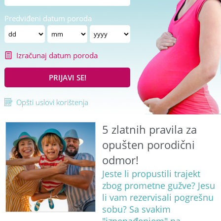
Predviđeni datum poroda
Izračunaj datum poroda
PRIJAVI SE!
Opšti uslovi korištenja
5 zlatnih pravila za
opušten porodični
odmor!
Jeste li propustili trajekt
zbog prometne gužve? Jesu
li vam rezervisali pogrešnu
sobu? Sa svakim