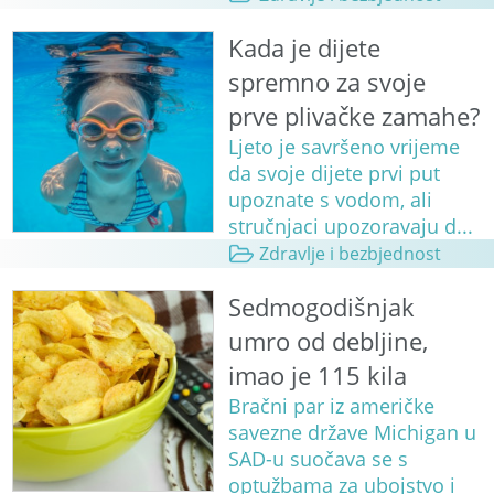
Kada je dijete
spremno za svoje
prve plivačke zamahe?
Ljeto je savršeno vrijeme
da svoje dijete prvi put
upoznate s vodom, ali
stručnjaci upozoravaju d...
Zdravlje i bezbjednost
Sedmogodišnjak
umro od debljine,
imao je 115 kila
Bračni par iz američke
savezne države Michigan u
SAD-u suočava se s
optužbama za ubojstvo i