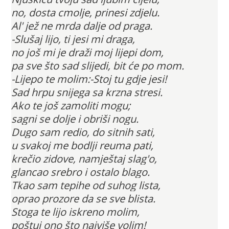
no, dosta cmolje, prinesi zdjelu.
Al' jež ne mrda dalje od praga.
-Slušaj lijo, ti jesi mi draga,
no još mi je draži moj lijepi dom,
pa sve što sad slijedi, bit će po mom.
-Lijepo te molim:-Stoj tu gdje jesi!
Sad hrpu snijega sa krzna stresi.
Ako te još zamoliti mogu;
sagni se dolje i obriši nogu.
Dugo sam redio, do sitnih sati,
u svakoj me bodlji reuma pati,
krečio zidove, namještaj slag'o,
glancao srebro i ostalo blago.
Tkao sam tepihe od suhog lista,
oprao prozore da se sve blista.
Stoga te lijo iskreno molim,
poštuj ono što najviše volim!