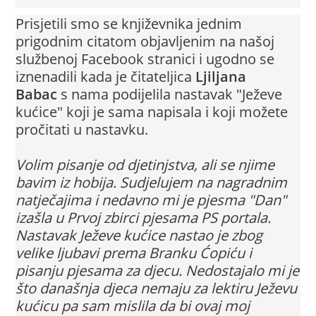
Prisjetili smo se književnika jednim
prigodnim citatom objavljenim na našoj
službenoj Facebook stranici i ugodno se
iznenadili kada je čitateljica
Ljiljana
Babac
s nama podijelila nastavak "Ježeve
kućice" koji je sama napisala i koji možete
pročitati u nastavku.
Volim pisanje od djetinjstva, ali se njime
bavim iz hobija. Sudjelujem na nagradnim
natječajima i nedavno mi je pjesma "Dan"
izašla u Prvoj zbi
rci pjesama PS portala.
Nastavak Ježeve kućice nastao je zbog
velike ljubavi prema Branku Ćopiću i
pisanju pjesama za djecu. Nedostajalo mi je
što današnja djeca nemaju za lektiru Ježevu
kućicu pa sam mislila da bi ovaj moj