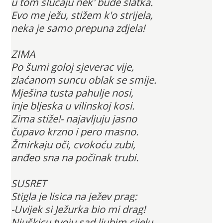
u tom slučaju nek' bude slatka.
Evo me ježu, stižem k'o strijela,
neka je samo prepuna zdjela!
ZIMA
Po šumi goloj sjeverac vije,
zlaćanom suncu oblak se smije.
Mješina tusta pahulje nosi,
inje bljeska u vilinskoj kosi.
Zima stiže!- najavljuju jasno
čupavo krzno i pero masno.
Žmirkaju oči, cvokoću zubi,
anđeo sna na počinak trubi.
SUSRET
Stigla je lisica na ježev prag:
-Uvijek si Ježurka bio mi drag!
Njuškicu tvoju sad ljubim cijelu,