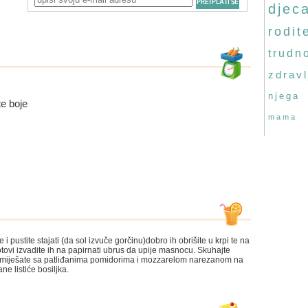
djec
rodite
trudn
zdravl
njega
te boje
mama
 i pustite stajati (da sol izvuče gorčinu)dobro ih obrišite u krpi te na
tovi izvadite ih na papirnati ubrus da upije masnocu. Skuhajte
i pomiješate sa patliđanima pomidorima i mozzarelom narezanom na
ne listiće bosiljka.