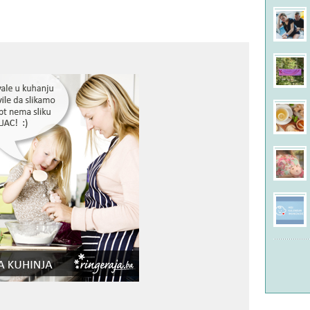
Ares
u 14:04
na temi
Preporuka za žensku teretanu u
Sarajevu ?
iz foruma
Porodični život
Buducamama1
u 08:41
na temi
RE: Dr Sanjin Dekovic
iz foruma
Trudnoća
SAMIR36
u 08:34
na temi
RE: Anksioznost?
iz foruma
Porodični život
Anoniman
u 23:49
na temi
Senzorno oštećenje
iz foruma
Dijete
nerminka78
u 06:34
na temi
RE: Da li biste smjestili roditelja u
starački dom?
iz foruma
Porodični život
Nove rasprave
Promijenjene rasprave
Svi forumi