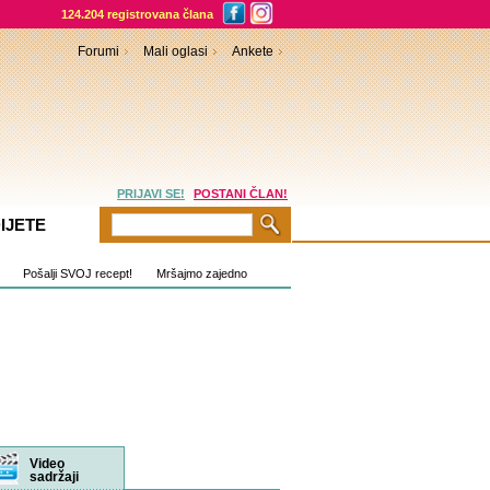
124.204 registrovana člana
Forumi
Mali oglasi
Ankete
PRIJAVI SE!
POSTANI ČLAN!
IJETE
Pošalji SVOJ recept!
Mršajmo zajedno
rumi
Video
sadržaji