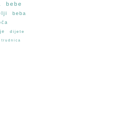
a
bebe
lji
beba
oća
je
dijete
trudnica