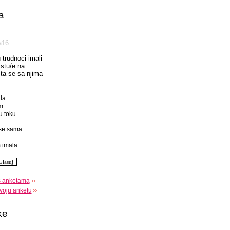
a
а16
u trudnoci imali
istu/e na
 sta se sa njima
la
m
u toku
se sama
 imala
s anketama
voju anketu
ke