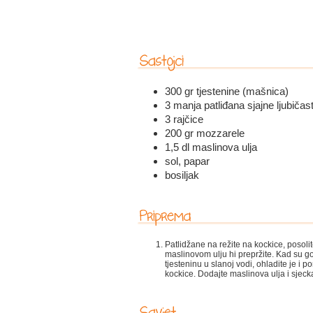
300 gr tjestenine (mašnica)
3 manja patliđana sjajne ljubičas
3 rajčice
200 gr mozzarele
1,5 dl maslinova ulja
sol, papar
bosiljak
Patlidžane na režite na kockice, posolite
maslinovom ulju hi prepržite. Kad su go
tjesteninu u slanoj vodi, ohladite je 
kockice. Dodajte maslinova ulja i sjecka