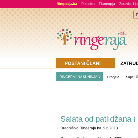
Ringeraja.ba
Porodica
Filantropija
Zdravlje, Lj
POSTANI ČLAN!
ZATRU
RINGERAJINA KUHINJA
Predjela
Supe i 
Salata od patlidžana 
Uredništvo Ringeraja.ba
, 9.6.2013