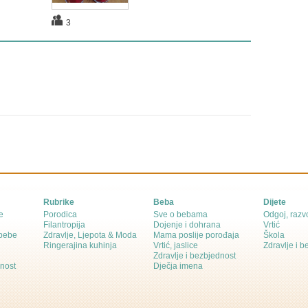
3
Rubrike
Beba
Dijete
e
Porodica
Sve o bebama
Odgoj, razvo
Filantropija
Dojenje i dohrana
Vrtić
 bebe
Zdravlje, Ljepota & Moda
Mama poslije porođaja
Škola
Ringerajina kuhinja
Vrtić, jaslice
Zdravlje i 
Zdravlje i bezbjednost
dnost
Dječja imena