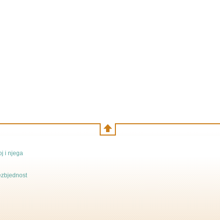
j i njega
bezbjednost