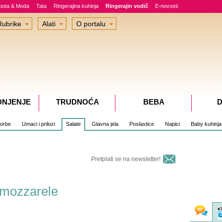
epota & Moda
Tata
Ringerajina kuhinja
Ringerajin vodič
E-novosti
Rubrike
Alati
O portalu
DNJENJE
TRUDNOĆA
BEBA
D
čorbe
Umaci i prilozi
Salate
Glavna jela
Poslastice
Napici
Baby kuhinja
Pretplati se na newsletter!
i mozzarele
Fo