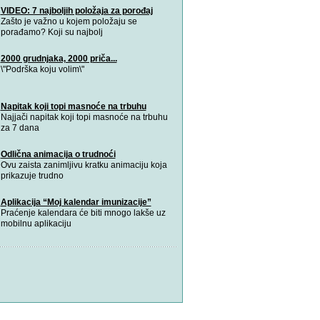
VIDEO: 7 najboljih položaja za porođaj
Zašto je važno u kojem položaju se
porađamo? Koji su najbolj
2000 grudnjaka, 2000 priča...
\"Podrška koju volim\"
Napitak koji topi masnoće na trbuhu
Najjači napitak koji topi masnoće na trbuhu
za 7 dana
Odlična animacija o trudnoći
Ovu zaista zanimljivu kratku animaciju koja
prikazuje trudno
Aplikacija “Moj kalendar imunizacije”
Praćenje kalendara će biti mnogo lakše uz
mobilnu aplikaciju