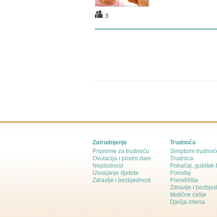
3
Zatrudnjenje
Trudnoća
Pripreme za trudnoću
Simptomi trudnoć
Ovulacija i plodni dani
Trudnica
Neplodnost
Pobačaj, gubitak
Usvajanje djeteta
Porođaj
Zdravlje i bezbjednost
Porodilišta
Zdravlje i bezbje
Matične ćelije
Dječja imena