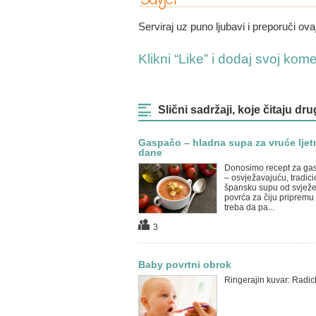
Serviraj uz puno ljubavi i preporuči ovaj
Klikni “Like” i dodaj svoj kom
Slični sadržaji, koje čitaju dru
Gaspačo – hladna supa za vruće ljet
dane
Donosimo recept za ga
– osvježavajuću, tradic
špansku supu od svjež
povrća za čiju pripremu
treba da pa...
3
Baby povrtni obrok
Ringerajin kuvar: Radic