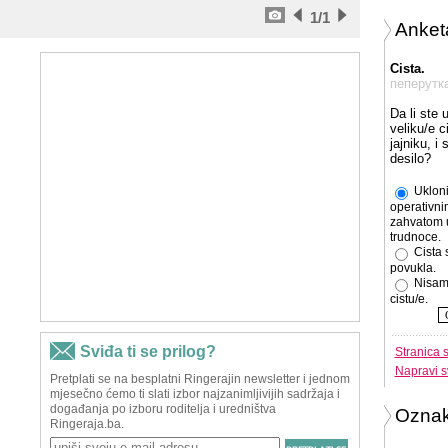
1
/1
Anket
Cista.
пеперутк
Da li ste 
veliku/e c
jajniku, i
desilo?
Ukloni
operativni
zahvatom 
trudnoce.
Cista 
povukla.
Nisam
cistu/e.
Stranica 
Napravi s
Ozna