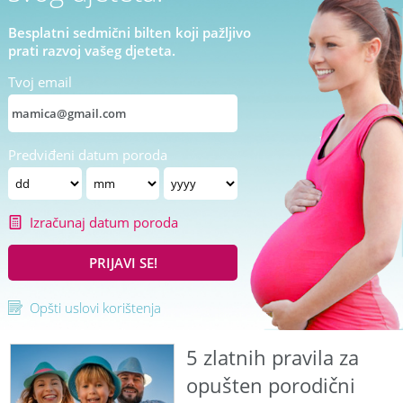
Besplatni sedmični bilten koji pažljivo
prati razvoj vašeg djeteta.
Tvoj email
Predviđeni datum poroda
Izračunaj datum poroda
PRIJAVI SE!
Opšti uslovi korištenja
5 zlatnih pravila za
opušten porodični