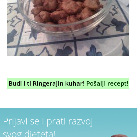
Budi i ti Ringerajin kuhar!
Pošalji recept!
Prijavi se i prati razvoj
svog djeteta!