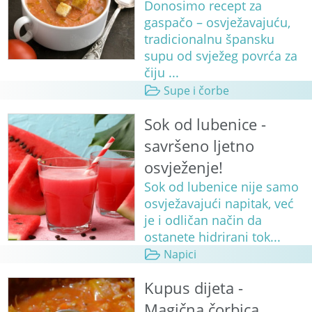
Donosimo recept za
gaspačo – osvježavajuću,
tradicionalnu špansku
supu od svježeg povrća za
čiju ...
Supe i čorbe
Sok od lubenice -
savršeno ljetno
osvježenje!
Sok od lubenice nije samo
osvježavajući napitak, već
je i odličan način da
ostanete hidrirani tok...
Napici
Kupus dijeta -
Magična čorbica