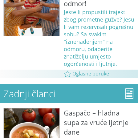
odmor!
Jeste li propustili trajekt
zbog prometne gužve? Jesu
li vam rezervisali pogrešnu
sobu? Sa svakim
"iznenađenjem" na
odmoru, odaberite
znatiželju umjesto
ogorčenosti i ljutnje.
Oglasne poruke
Zadnji članci
Gaspačo – hladna
supa za vruće ljetnje
dane