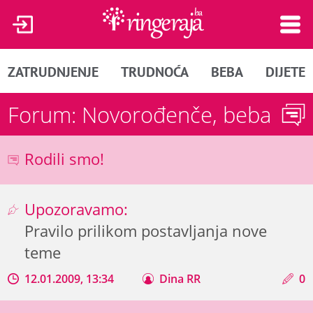
ZATRUDNJENJE
TRUDNOĆA
BEBA
DIJETE
Forum: Novorođenče, beba
Rodili smo!
Upozoravamo:
Pravilo prilikom postavljanja nove
teme
12.01.2009, 13:34
Dina RR
0