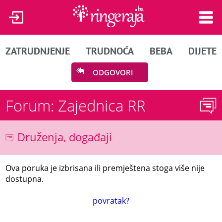
ZATRUDNJENJE
TRUDNOĆA
BEBA
DIJETE
ODGOVORI
Forum: Zajednica RR
Druženja, događaji
Ova poruka je izbrisana ili premještena stoga više nije
dostupna.
povratak?