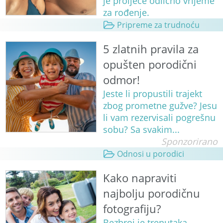
je proljeće odlično vrijeme
za rođenje.
Pripreme za trudnoću
5 zlatnih pravila za
opušten porodični
odmor!
Jeste li propustili trajekt
zbog prometne gužve? Jesu
li vam rezervisali pogrešnu
sobu? Sa svakim...
Sponzorirano
Odnosi u porodici
Kako napraviti
najbolju porodičnu
fotografiju?
Bezbroj je trenutaka