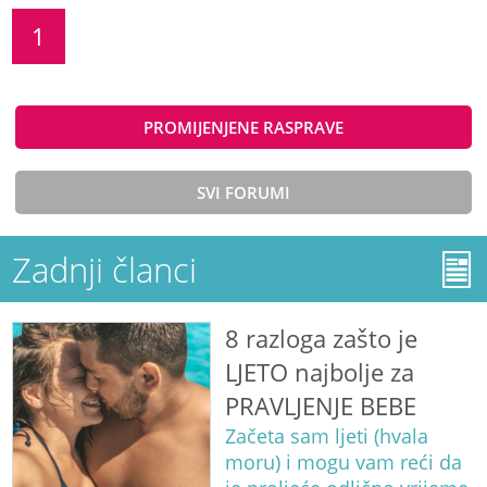
1
PROMIJENJENE RASPRAVE
SVI FORUMI
Zadnji članci
8 razloga zašto je
LJETO najbolje za
PRAVLJENJE BEBE
Začeta sam ljeti (hvala
moru) i mogu vam reći da