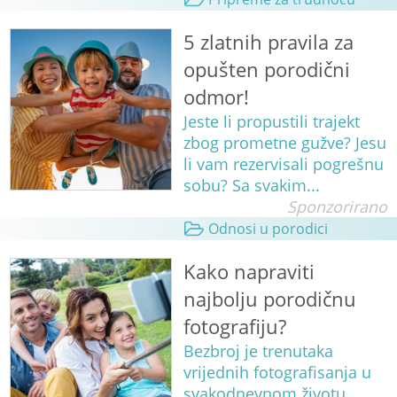
5 zlatnih pravila za
opušten porodični
odmor!
Jeste li propustili trajekt
zbog prometne gužve? Jesu
li vam rezervisali pogrešnu
sobu? Sa svakim...
Sponzorirano
Odnosi u porodici
Kako napraviti
najbolju porodičnu
fotografiju?
Bezbroj je trenutaka
vrijednih fotografisanja u
svakodnevnom životu