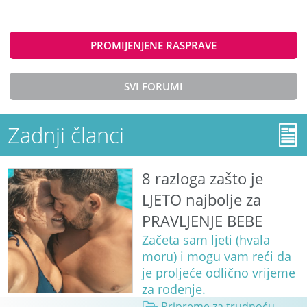
PROMIJENJENE RASPRAVE
SVI FORUMI
Zadnji članci
8 razloga zašto je
LJETO najbolje za
PRAVLJENJE BEBE
Začeta sam ljeti (hvala
moru) i mogu vam reći da
je proljeće odlično vrijeme
za rođenje.
Pripreme za trudnoću