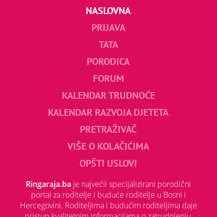
NASLOVNA
PRIJAVA
TATA
PORODICA
FORUM
KALENDAR TRUDNOĆE
KALENDAR RAZVOJA DJETETA
PRETRAŽIVAČ
VIŠE O KOLAČIĆIMA
OPŠTI USLOVI
Ringaraja.ba
je najvećii specijalizirani porodični
portal za roditelje i buduće roditelje u Bosni i
Hercegovini. Roditeljima i budućim roditeljima daje
pristup kvalitetnim informacijama o zatrudnjenju,