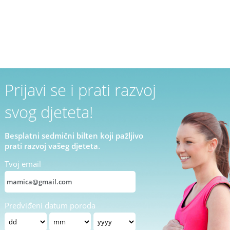
Prijavi se i prati razvoj
svog djeteta!
Besplatni sedmični bilten koji pažljivo
prati razvoj vašeg djeteta.
Tvoj email
Predviđeni datum poroda