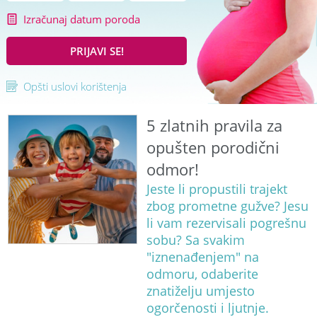
Izračunaj datum poroda
PRIJAVI SE!
Opšti uslovi korištenja
5 zlatnih pravila za
opušten porodični
odmor!
Jeste li propustili trajekt
zbog prometne gužve? Jesu
li vam rezervisali pogrešnu
sobu? Sa svakim
"iznenađenjem" na
odmoru, odaberite
znatiželju umjesto
ogorčenosti i ljutnje.