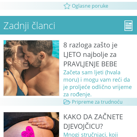
Oglasne poruke
Zadnji članci
8 razloga zašto je
LJETO najbolje za
PRAVLJENJE BEBE
Začeta sam ljeti (hvala
moru) i mogu vam reći da
je proljeće odlično vrijeme
za rođenje.
Pripreme za trudnoću
KAKO DA ZAČNETE
DJEVOJČICU?
Mnogi stručnjaci, koji