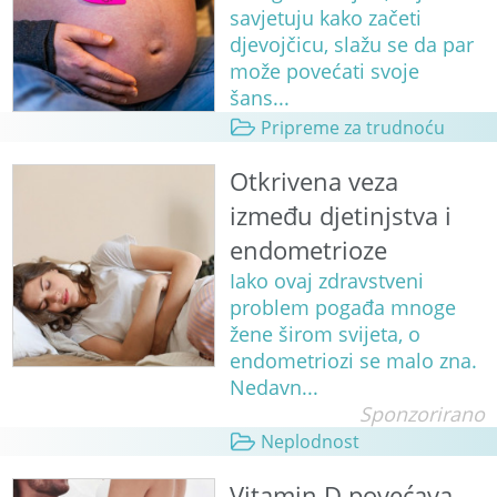
savjetuju kako začeti
djevojčicu, slažu se da par
može povećati svoje
šans...
Pripreme za trudnoću
Otkrivena veza
između djetinjstva i
endometrioze
Iako ovaj zdravstveni
problem pogađa mnoge
žene širom svijeta, o
endometriozi se malo zna.
Nedavn...
Sponzorirano
Neplodnost
Vitamin D povećava