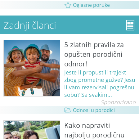
Oglasne poruke
Zadnji članci
5 zlatnih pravila za
opušten porodični
odmor!
Jeste li propustili trajekt
zbog prometne gužve? Jesu
li vam rezervisali pogrešnu
sobu? Sa svakim...
Sponzorirano
Odnosi u porodici
Kako napraviti
najbolju porodičnu