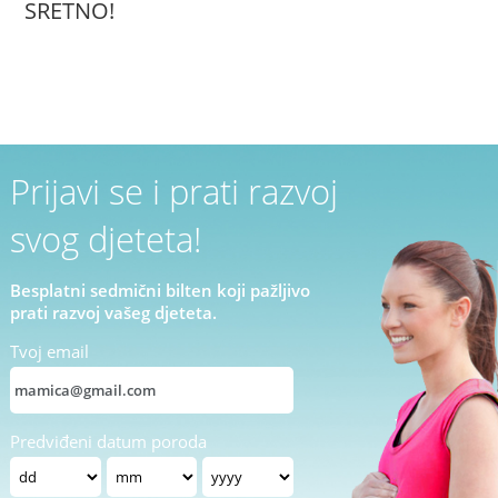
SRETNO!
Prijavi se i prati razvoj
svog djeteta!
Besplatni sedmični bilten koji pažljivo
prati razvoj vašeg djeteta.
Tvoj email
Predviđeni datum poroda