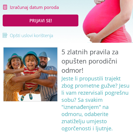
Izračunaj datum poroda
PRIJAVI SE!
Opšti uslovi korištenja
5 zlatnih pravila za
opušten porodični
odmor!
Jeste li propustili trajekt
zbog prometne gužve? Jesu
li vam rezervisali pogrešnu
sobu? Sa svakim
"iznenađenjem" na
odmoru, odaberite
znatiželju umjesto
ogorčenosti i ljutnje.