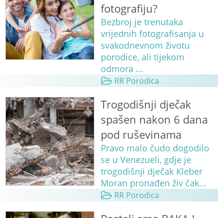
fotografiju?
Bezbroj je trenutaka
vrijednih fotografisanja u
svakodnevnom životu
porodice, ali tijekom
odmora ...
RR Porodica
Trogodišnji dječak
spašen nakon 6 dana
pod ruševinama
Pravo malo čudo dogodilo
se u Venezueli, gdje je
trogodišnji dječak Kleber
Moran pronađen živ čak...
RR Porodica