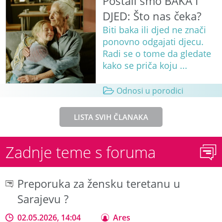
Postali smo BAKA I
DJED: Što nas čeka?
Biti baka ili djed ne znači
ponovno odgajati djecu.
Radi se o tome da gledate
kako se priča koju ...
Odnosi u porodici
LISTA SVIH ČLANAKA
Zadnje teme s foruma
Preporuka za žensku teretanu u
Sarajevu ?
02.05.2026, 14:04
Ares