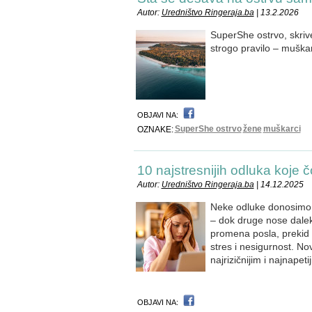
Autor:
Uredništvo Ringeraja.ba
| 13.2.2026
SuperShe ostrvo, skriv
strogo pravilo – muška
OBJAVI NA:
SuperShe ostrvo
žene
muškarci
OZNAKE:
10 najstresnijih odluka koje
Autor:
Uredništvo Ringeraja.ba
| 14.12.2025
Neke odluke donosimo 
– dok druge nose daleko
promena posla, prekid i
stres i nesigurnost. Nov
najrizičnijim i najnapet
OBJAVI NA: