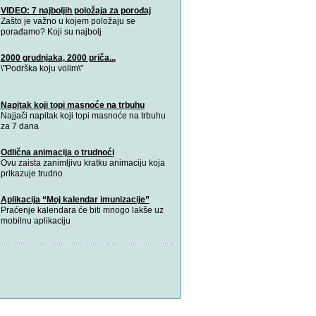
VIDEO: 7 najboljih položaja za porođaj
Zašto je važno u kojem položaju se
porađamo? Koji su najbolj
2000 grudnjaka, 2000 priča...
\"Podrška koju volim\"
Napitak koji topi masnoće na trbuhu
Najjači napitak koji topi masnoće na trbuhu
za 7 dana
Odlična animacija o trudnoći
Ovu zaista zanimljivu kratku animaciju koja
prikazuje trudno
Aplikacija “Moj kalendar imunizacije”
Praćenje kalendara će biti mnogo lakše uz
mobilnu aplikaciju