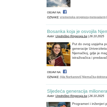
OBJAVI NA:
vremenska prognoza
meteoalarm
OZNAKE:
Bosanka koja je osvojila Nj
Autor:
Uredništvo Ringeraja.ba
| 26.10.2025
Put do ovog uspjeha poče
generacije Univerzitet
Njemačkoj, gdje je magis
istraživačica i predava
OBJAVI NA:
Ajla Nurkanović
Njemačka
doktora
OZNAKE:
Sljedeća generacija milionera
Autor:
Uredništvo Ringeraja.ba
| 26.10.2025
Programeri i inženjeri 