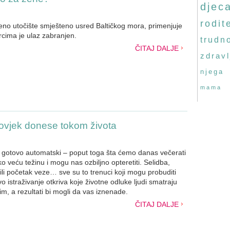
djec
rodite
eno utočište smješteno usred Baltičkog mora, primenjuje
rcima je ulaz zabranjen.
trudn
ČITAJ DALJE
zdravl
njega
mama
 čovjek donese tokom života
gotovo automatski – poput toga šta ćemo danas večerati
 veću težinu i mogu nas ozbiljno opteretiti. Selidba,
li početak veze… sve su to trenuci koji mogu probuditi
o istraživanje otkriva koje životne odluke ljudi smatraju
ijim, a rezultati bi mogli da vas iznenade.
ČITAJ DALJE