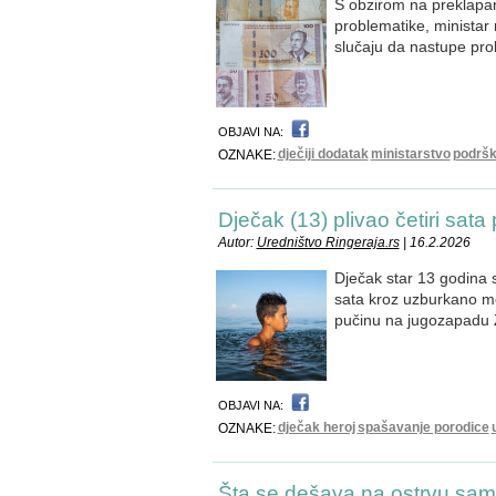
S obzirom na preklapan
problematike, ministar r
slučaju da nastupe pro
OBJAVI NA:
dječiji dodatak
ministarstvo
podrš
OZNAKE:
Dječak (13) plivao četiri sat
Autor:
Uredništvo Ringeraja.rs
| 16.2.2026
Dječak star 13 godina sp
sata kroz uzburkano mo
pučinu na jugozapadu Z
OBJAVI NA:
dječak heroj
spašavanje porodice
OZNAKE:
Šta se dešava na ostrvu sa