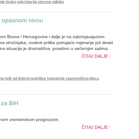
nje braka
vakcinacija
stresne odluke
a opasnom nivou
m Bosne i Hercegovine i dalje je na zabrinjavajućem
a stručnjaka, ovakve prilike potrajaće najmanje još deset
a situacija je dramatična, posebno u večernjim satima.
ČITAJ DALJE
na
rizik od bolesti
osjetljive kategorije stanovništva
djeca
 za BiH
uelnom vremenskom prognozom.
ČITAJ DALJE