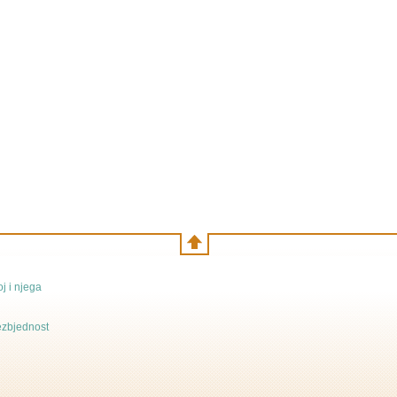
j i njega
bezbjednost