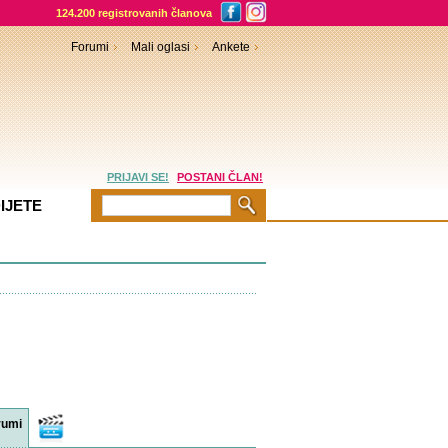
124.200 registrovanih članova
Forumi
Mali oglasi
Ankete
PRIJAVI SE!
POSTANI ČLAN!
IJETE
rumi
Video
sadržaji