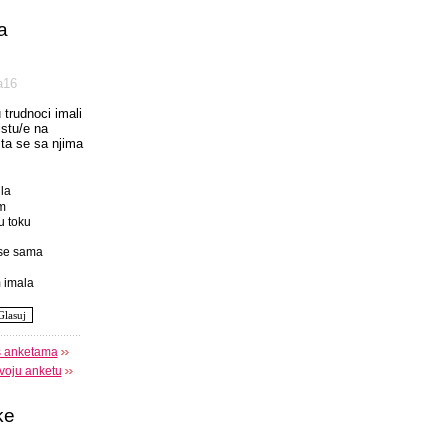
a
а16
u trudnoci imali
istu/e na
 sta se sa njima
la
m
u toku
se sama
 imala
s anketama
voju anketu
ke