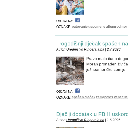
OBJAVI NA:
putovanje
uspomene
album
odmor
OZNAKE:
Trogodišnji dječak spašen n
Autor:
Uredništvo Ringeraja.ba
| 2.7.2026
Pravo malo čudo dogodil
Moran pronađen živ čak
južnoameričku zemlju.
OBJAVI NA:
spašen dječak
zemljotres
Venecue
OZNAKE:
Dječiji dodatak u FBiH uskor
Autor:
Uredništvo Ringeraja.ba
| 1.6.2026