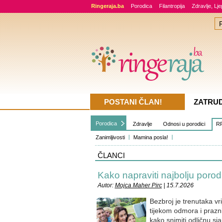
Ringeraja.ba
Porodica
Filantropija
Zdravlje, Lj
POSTANI ČLAN!
ZATRU
Porodica
Zdravlje
Odnosi u porodici
RR
Zanimljivosti
Mamina posla!
ČLANCI
Kako napraviti najbolju porod
Autor:
Mojca Maher Pirc
| 15.7.2026
Bezbroj je trenutaka vr
tijekom odmora i praznik
kako snimiti odličnu sja