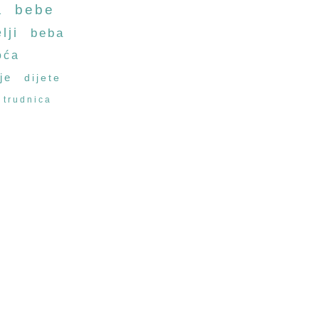
a
bebe
lji
beba
oća
je
dijete
trudnica