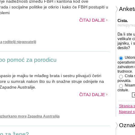
je nadležnosti između FBiH i kantona kod ove
ada i socijalne politike je otkrio i kako će FBiH postupiti u
Anket
blemi
ČITAJ DALJE
Cista.
пеперутк
Da li ste 
veliku/e c
ka
roditelji njegovatelji
jajniku, i
desilo?
Ukloni
a po pomoć za porodicu
operativni
zahvatom 
trudnoce.
asio je majku te mlađeg brata i sestru plivajući četiri
Cista 
povukla.
re u sumrak nakon što su ih snažne struje odnijele na
Nisam
apadne Australije.
cistu/e.
ČITAJ DALJE
Stranica 
Napravi s
uzburkano more
Zapadna Australija
Ozna
mo za žene?