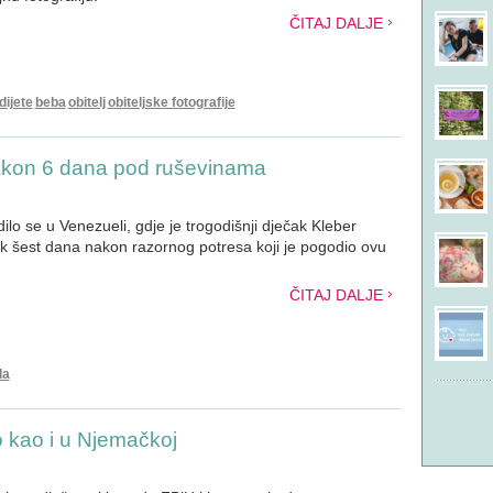
ČITAJ DALJE
dijete
beba
obitelj
obiteljske fotografije
akon 6 dana pod ruševinama
o se u Venezueli, gdje je trogodišnji dječak Kleber
 šest dana nakon razornog potresa koji je pogodio ovu
ČITAJ DALJE
la
o kao i u Njemačkoj