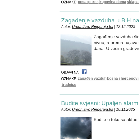
posao
stres
kupovina doma
sklapa
OZNAKE:
Zagađenje vazduha u BiH n
Autor:
Uredništvo Ringeraja.ba
| 12.12.2025
Zagađenje vazduha širo
nivou, a prema najavam
dana. U većim gradovim
OBJAVI NA:
zagađen vazduh
bosna i hercegovi
OZNAKE:
trudnice
Budite svjesni: Upaljen alarm
Autor:
Uredništvo Ringeraja.ba
| 10.11.2025
Budite u toku sa akt