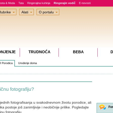
epota & Moda
Tata
Ringerajina kuhinja
Ringerajin vodič
E-novosti
Rubrike
Alati
O portalu
DNJENJE
TRUDNOĆA
BEBA
D
 Porodica
Uređenje doma
ičnu fotografiju?
ijednih fotografisanja u svakodnevnom životu porodice, ali
a postoje još zanimljivije i neobičnije prilike. Pogledajte
Fo
jnu fotografiju.