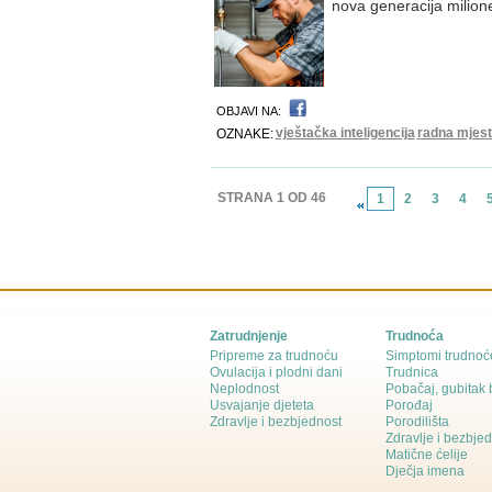
nova generacija milion
OBJAVI NA:
vještačka inteligencija
radna mjes
OZNAKE:
STRANA 1 OD 46
1
2
3
4
Zatrudnjenje
Trudnoća
Pripreme za trudnoću
Simptomi trudnoć
Ovulacija i plodni dani
Trudnica
Neplodnost
Pobačaj, gubitak
Usvajanje djeteta
Porođaj
Zdravlje i bezbjednost
Porodilišta
Zdravlje i bezbje
Matične ćelije
Dječja imena