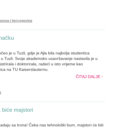
bosna i hercegovina
emačku
o je u Tuzli, gdje je Ajla bila najbolja studentica
a u Tuzli. Svoje akademsko usavršavanje nastavila je u
trirala i doktorirala, radeći u isto vrijeme kao
čica na TU Kaiserslauternu.
ČITAJ DALJE
t
 biće majstori
padaju sa trona! Čeka nas tehnološki bum, majstori će biti