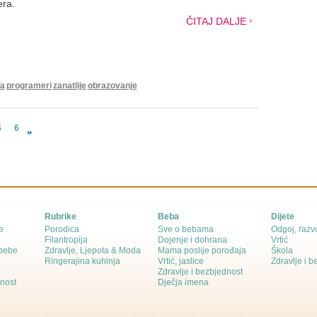
era.
ČITAJ DALJE
ta
programeri
zanatlije
obrazovanje
5
6
Rubrike
Beba
Dijete
e
Porodica
Sve o bebama
Odgoj, razvo
Filantropija
Dojenje i dohrana
Vrtić
 bebe
Zdravlje, Ljepota & Moda
Mama poslije porođaja
Škola
Ringerajina kuhinja
Vrtić, jaslice
Zdravlje i 
Zdravlje i bezbjednost
dnost
Dječja imena