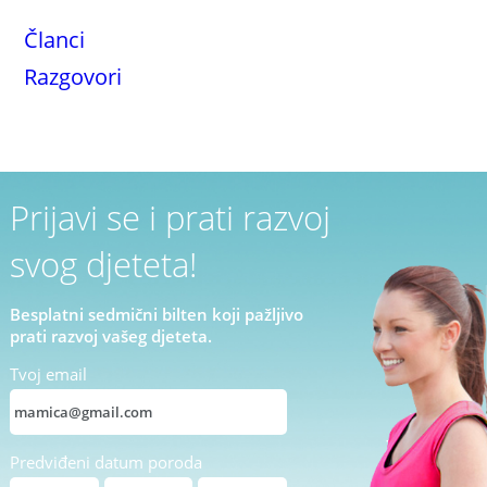
Članci
Razgovori
Prijavi se i prati razvoj
svog djeteta!
Besplatni sedmični bilten koji pažljivo
prati razvoj vašeg djeteta.
Tvoj email
Predviđeni datum poroda