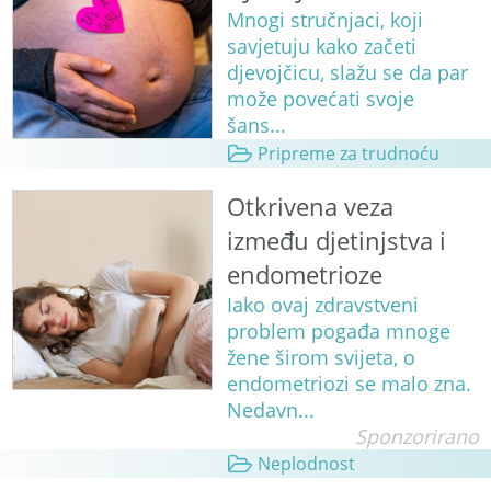
Mnogi stručnjaci, koji
savjetuju kako začeti
djevojčicu, slažu se da par
može povećati svoje
šans...
Pripreme za trudnoću
Otkrivena veza
između djetinjstva i
endometrioze
Iako ovaj zdravstveni
problem pogađa mnoge
žene širom svijeta, o
endometriozi se malo zna.
Nedavn...
Sponzorirano
Neplodnost