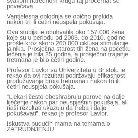
svakom narednom krugu taj procernat se
povećava.
Vantjelesna oplodnja se obično prekida
nakon tri ili četiri neuspela pokušaja.
Ova studija je obuhvatila oko 157.000 žena
koje su u periodu od 2003. do 2010. godine
prošle kroz skoro 260.000 ciklusa stimulacije
jajnika. Prosječna starost tih žena na početku
lečenja je bila 35 godna, a prosječno trajanje
tretmana je bilo četiri godine.
Profesor Lavlor sa Univerziteta u Bristolu je
rekao da ovi rezultati podržavaju efikasnost
produžavanja broja tretmana i nakon tri ili
četiri neuspjela pokušaja.
“Ljekari često obeshrabruju parove na dalje
liječenje nakon par neuspješnih pokušaja, ali
naši rezultati ukazuju da treba i dalje
pokušavati”, rekao je profesor Lavlor.
Iskustva budućih mama na temama o
ZATRUDNJENJU