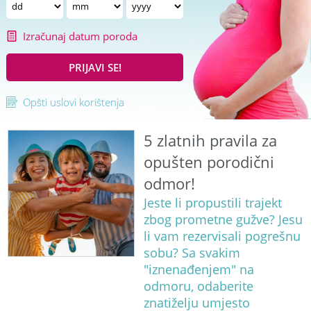
Izračunaj datum poroda
PRIJAVI SE!
Opšti uslovi korištenja
5 zlatnih pravila za
opušten porodični
odmor!
Jeste li propustili trajekt
zbog prometne gužve? Jesu
li vam rezervisali pogrešnu
sobu? Sa svakim
"iznenađenjem" na
odmoru, odaberite
znatiželju umjesto