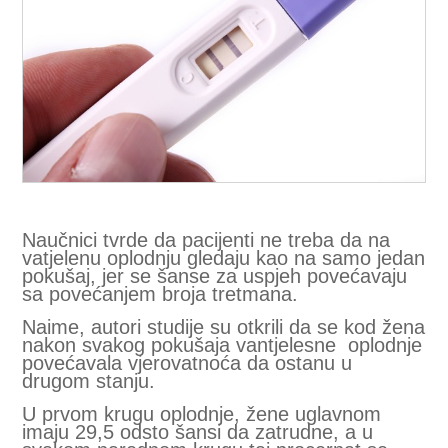
Naučnici tvrde da pacijenti ne treba da na
vatjelenu oplodnju gledaju kao na samo jedan
pokušaj, jer se šanse za uspjeh povećavaju
sa povećanjem broja tretmana.
Naime, autori studije su otkrili da se kod žena
nakon svakog pokušaja vantjelesne oplodnje
povećavala vjerovatnoća da ostanu u
drugom stanju.
U prvom krugu oplodnje, žene uglavnom
imaju 29,5 odsto šansi da zatrudne, a u