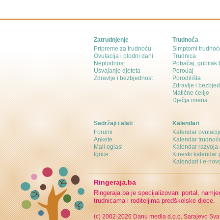
Zatrudnjenje
Trudnoća
Pripreme za trudnoću
Simptomi trudnoć
Ovulacija i plodni dani
Trudnica
Neplodnost
Pobačaj, gubitak
Usvajanje djeteta
Porođaj
Zdravlje i bezbjednost
Porodilišta
Zdravlje i bezbje
Matične ćelije
Dječja imena
Sadržaji i alati
Kalendari
Forumi
Kalendar ovulacij
Ankete
Kalendar trudnoć
Mali oglasi
Kalendar razvoja 
Igrice
Kineski kalendar 
Kalendari i e-novo
Ringeraja.ba
Ringeraja.ba je specijalizovani portal, namje
trudnicama i roditeljima predškolske djece.
(c) 2002-2026 Danu media d.o.o. Sarajevo
Sva