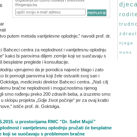
djec
ti
rodite
par
trudn
ati
zdravl
tvo putem metoda vantjelesne oplodnje,” navodi prof. dr.
njega
ci Bahceci centra za neplodnost i vantjelesnu oplodnju
mama
je” kako bi parovima diljem zemlje koji se suočavaju s
 besplatne preglede i konsultacije.
lodnju vjerujemo da je porodica najveće blago i zato
o bi pomogli parovima koji žele ostvariti svoj san i
it Goktolga, medicinski direktor Bahceci centra. „Naš cilj
oblemu bračne neplodnosti i mogućnostima njenog
ogli smo rođenju preko 200 zdravih beba, a izuzetno smo
 u sklopu projekta „Gdje život počinje“ jer za ovaj kratki
ove,“ ističe prof. dr. Goktolga.
05.2015. u prostorijama RMC “Dr. Safet Mujić”
plodnost i vantjelesnu oplodnju pružati će besplatne
ve koji se suočavaju s problemom bračne