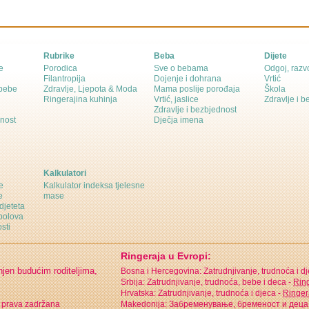
Rubrike
Beba
Dijete
e
Porodica
Sve o bebama
Odgoj, razvo
Filantropija
Dojenje i dohrana
Vrtić
 bebe
Zdravlje, Ljepota & Moda
Mama poslije porođaja
Škola
Ringerajina kuhinja
Vrtić, jaslice
Zdravlje i 
Zdravlje i bezbjednost
dnost
Dječja imena
Kalkulatori
e
Kalkulator indeksa tjelesne
e
mase
djeteta
polova
sti
Ringeraja u Evropi:
njen budućim roditeljima,
Bosna i Hercegovina: Zatrudnjivanje, trudnoća i d
Srbija: Zatrudnjivanje, trudnoća, bebe i deca -
Ring
Hrvatska: Zatrudnjivanje, trudnoća i djeca -
Ringer
 prava zadržana
Makedonija: Забременување, бременост и деца