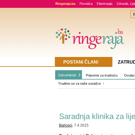
Ringeraja.ba
Porodica
Filantropija
Zdravlje, Lj
POSTANI ČLAN!
ZATRU
Zatrudnjenje
Pripreme za trudnoću
Ovulacij
Trudimo se za naše sunašce
Saradnja klinika za li
Bahceci
, 7.4.2015