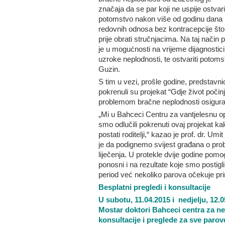
značaja da se par koji ne uspije ostvari
potomstvo nakon više od godinu dana
redovnih odnosa bez kontracepcije što
prije obrati stručnjacima. Na taj način 
je u mogućnosti na vrijeme dijagnosticir
uzroke neplodnosti, te ostvariti potoms
Guzin.
S tim u vezi, prošle godine, predstavni
pokrenuli su projekat “Gdje život počin
problemom bračne neplodnosti osigurali
„Mi u Bahceci Centru za vantjelesnu op
smo odlučili pokrenuti ovaj projekat kak
postati roditelji,“ kazao je prof. dr. Um
je da podignemo svijest građana o pr
liječenja. U protekle dvije godine pom
ponosni i na rezultate koje smo postigli
period već nekoliko parova očekuje prin
Besplatni pregledi i konsultacije
U subotu, 11.04.2015 i nedjelju, 12.
Mostar doktori Bahceci centra za ne
konsultacije i preglede za sve paro