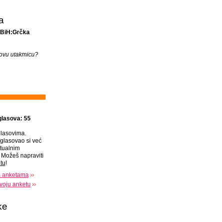
a
 BiH:Grčka
a ovu utakmicu?
glasova: 55
lasovima.
glasovao si već
tualnim
Možeš napraviti
tu
!
s anketama
voju anketu
ke