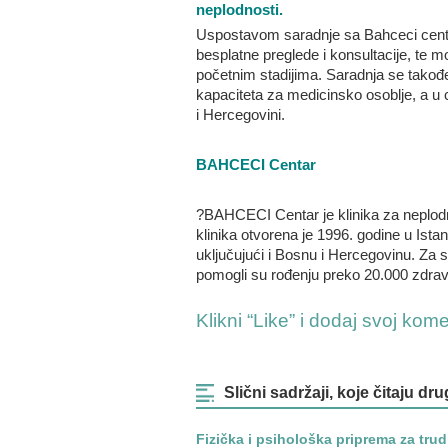
neplodnosti.
Uspostavom saradnje sa Bahceci centr
besplatne preglede i konsultacije, te m
početnim stadijima. Saradnja se takođe
kapaciteta za medicinsko osoblje, a u c
i Hercegovini.
BAHCECI Centar
?BAHCECI Centar je klinika za neplodn
klinika otvorena je 1996. godine u Ist
uključujući i Bosnu i Hercegovinu. Za s
pomogli su rođenju preko 20.000 zdrav
Klikni “Like” i dodaj svoj kom
Slični sadržaji, koje čitaju dru
Fizička i psihološka priprema za tru