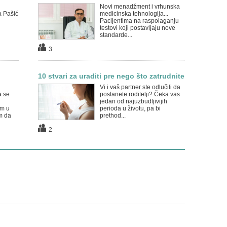
Novi menadžment i vrhunska
a Pašić
medicinska tehnologija...
Pacijentima na raspolaganju
testovi koji postavljaju nove
standarde...
3
10 stvari za uraditi pre nego što zatrudnite
Vi i vaš partner ste odlučili da
a se
postanete roditelji? Čeka vas
jedan od najuzbudljivijih
m u
perioda u životu, pa bi
m da
prethod...
2