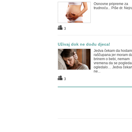
Osnovne pripreme za
trudnoću... Piše dr. Nejr
3
Uživaj dok ne dođu djeca!
Jedva čekam da hodam
raščupana jer moram d
brinem o bebi, nemam
vremena da se pogleda
ogledalo… Jedva čeka
ne...
3