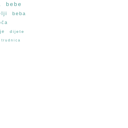
a
bebe
lji
beba
oća
je
dijete
trudnica