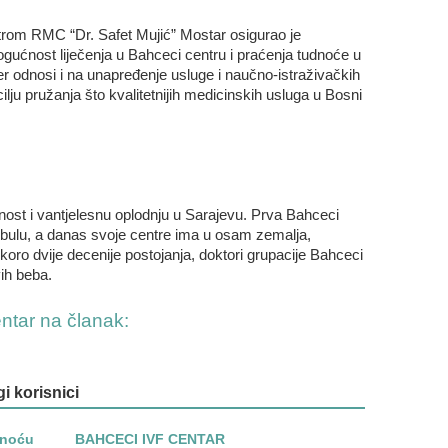
om RMC “Dr. Safet Mujić” Mostar osigurao je
ogućnost liječenja u Bahceci centru i praćenja tudnoće u
r odnosi i na unapređenje usluge i naučno-istraživačkih
ilju pružanja što kvalitetnijih medicinskih usluga u Bosni
ost i vantjelesnu oplodnju u Sarajevu. Prva Bahceci
anbulu, a danas svoje centre ima u osam zemalja,
koro dvije decenije postojanja, doktori grupacije Bahceci
ih beba.
entar na članak:
gi korisnici
dnoću
BAHCECI IVF CENTAR