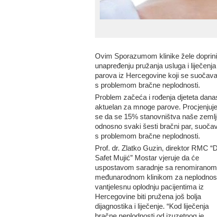
Ovim Sporazumom klinike žele doprinij
unapređenju pružanja usluga i liječenja
parova iz Hercegovine koji se suočava
s problemom bračne neplodnosti.
Problem začeća i rođenja djeteta danas
aktuelan za mnoge parove. Procjenjuj
se da se 15% stanovništva naše zemlj
odnosno svaki šesti bračni par, suoča
s problemom bračne neplodnosti.
Prof. dr. Zlatko Guzin, direktor RMC “D
Safet Mujić” Mostar vjeruje da će
uspostavom saradnje sa renomiranom
međunarodnom klinikom za neplodnost
vantjelesnu oplodnju pacijentima iz
Hercegovine biti pružena još bolja
dijagnostika i liječenje. “Kod liječenja
bračne neplodnosti od izuzetnog je