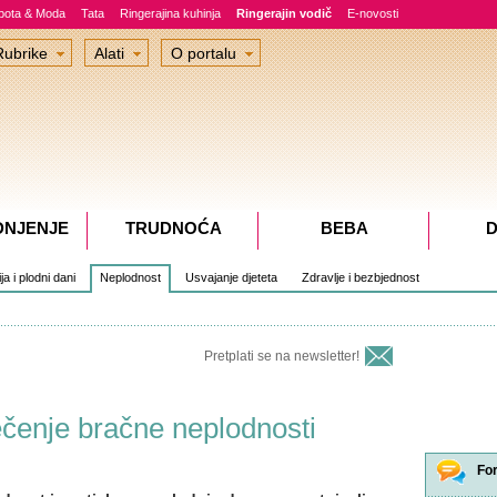
epota & Moda
Tata
Ringerajina kuhinja
Ringerajin vodič
E-novosti
Rubrike
Alati
O portalu
DNJENJE
TRUDNOĆA
BEBA
D
a i plodni dani
Neplodnost
Usvajanje djeteta
Zdravlje i bezbjednost
Pretplati se na newsletter!
ječenje bračne neplodnosti
Fo