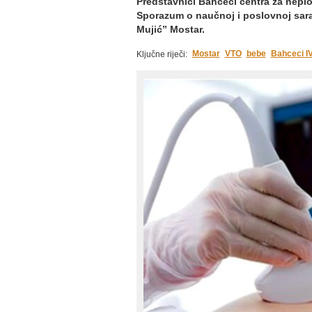
Predstavnici Bahceci centra za neplo
Sporazum o naučnoj i poslovnoj sara
Mujić” Mostar.
Mostar
VTO
bebe
Bahceci I
Ključne riječi: