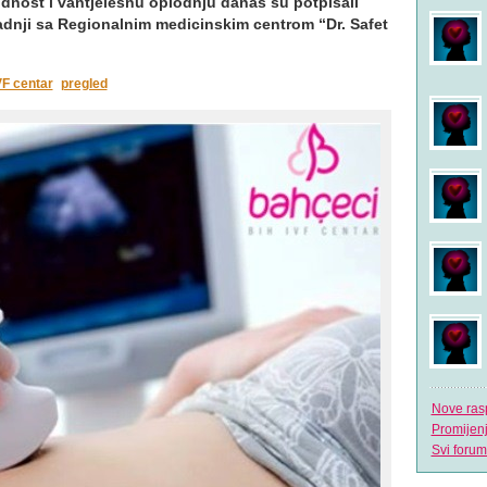
dnost i vantjelesnu oplodnju danas su potpisali
dnji sa Regionalnim medicinskim centrom “Dr. Safet
VF centar
pregled
Nove ras
Promijen
Svi forum