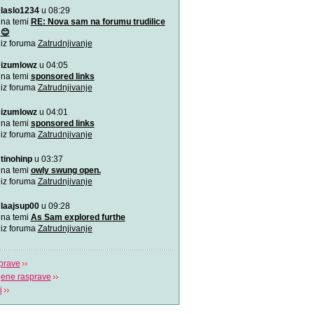
laslo1234
u 08:29
Pitajte naše doktore! - B
Doktori Bahceci Centra za 
na temi
RE: Nova sam na forumu trudilice
vantjelesnu oplodnju
😊
iz foruma
Zatrudnjivanje
"Gdje život počinje" - Bah
izumlowz
u 04:05
U sklopu Bahceci grupacije,
na temi
sponsored links
dugu 18 godin
iz foruma
Zatrudnjivanje
(Ne)plodnost i IVF postup
izumlowz
u 04:01
Više o plodnosti, neplodnos
na temi
sponsored links
postupku van
iz foruma
Zatrudnjivanje
tinohinp
u 03:37
na temi
owly swung open.
iz foruma
Zatrudnjivanje
laajsup00
u 09:28
na temi
As Sam explored furthe
iz foruma
Zatrudnjivanje
prave
jene rasprave
i