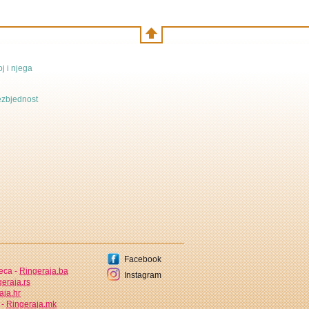
j i njega
bezbjednost
Facebook
jeca -
Ringeraja.ba
Instagram
eraja.rs
aja.hr
 -
Ringeraja.mk