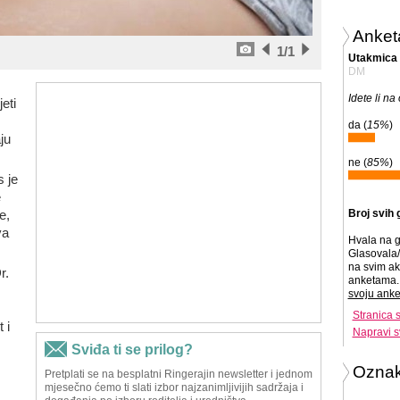
Anket
1
/1
Utakmica
DM
Idete li n
eti
da (
15%
)
ju
ne (
85%
)
 je
e
e,
Broj svih 
va
Hvala na g
Glasovala/
na svim ak
r.
anketama. 
svoju anke
Stranica 
 i
Napravi s
Ozna