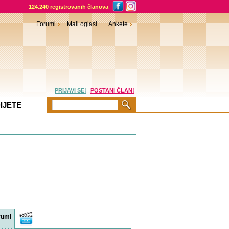
124.240 registrovanih članova
Forumi
Mali oglasi
Ankete
PRIJAVI SE!
POSTANI ČLAN!
IJETE
rumi
Video
sadržaji