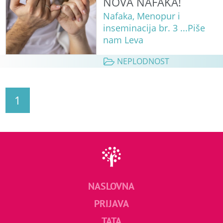
NOVA NAFAKA!
Nafaka, Menopur i
inseminacija br. 3 ...Piše
nam Leva
NEPLODNOST
1
NASLOVNA
PRIJAVA
TATA