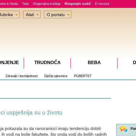
epota & Moda
Tata
Ringerajina kuhinja
Ringerajin vodič
E-novosti
Rubrike
Alati
O portalu
DNJENJE
TRUDNOĆA
BEBA
D
Zdravlje i bezbjednost
Dječje pjesmice
PUBERTET
i uspješnija su u životu
ja pokazala su da ranoranioci imaju tendenciju dobiti
Fo
o ih vodi na bolje fakultete, što onda vodi do boljih radnih