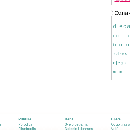
Napravi s
Ozna
djec
rodite
trudn
zdravl
njega
mama
Rubrike
Beba
Dijete
e
Porodica
Sve o bebama
Odgoj, razvo
Filantropija
Dojenje i dohrana
Vrtić