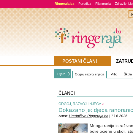
Ringeraja.ba
Porodica
Filantropija
Zdravlje, Lj
POSTANI ČLAN!
ZATRU
Dijete
Odgoj, razvoj i njega
Vrtić
Škola
ČLANCI
ODGOJ, RAZVOJ I NJEGA
Dokazano je: djeca ranoranioc
Autor:
Uredništvo Ringeraja.ba
| 13.6.2026
Mnoga ranija istraživan
bolje ocjene u školi, št