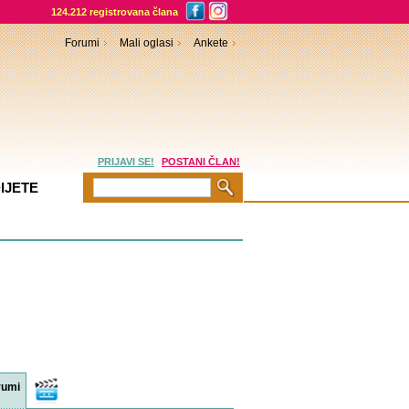
124.212 registrovana člana
Forumi
Mali oglasi
Ankete
PRIJAVI SE!
POSTANI ČLAN!
IJETE
rumi
Video
sadržaji