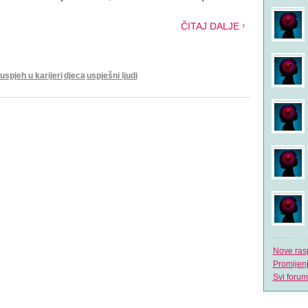
ČITAJ DALJE
uspjeh u karijeri
djeca
uspješni ljudi
Nove ras
Promijen
Svi forum