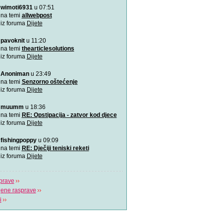
wimoti6931
u 07:51
Rođeno moje!
Najemotivnija i najljepša p
na temi
allwebpost
mame, za roditelj
iz foruma
Dijete
pavoknit
u 11:20
4 zabavne obiteljske igre
zimske dane
na temi
thearticlesolutions
Predlažemo vam četiri su
iz foruma
Dijete
obiteljske igre koje će n
Anoniman
u 23:49
Upravo sam tužio obrazov
na temi
Senzorno oštećenje
Možda učenici čine tek 20
iz foruma
Dijete
ali čine 100% na
muumm
u 18:36
Koja je tajna uspješnog s
na temi
RE: Opstipacija - zatvor kod djece
Video koji bi trebao vidjeti s
iz foruma
Dijete
fishingpoppy
u 09:09
Plavi telefon BiH
na temi
RE: Dječiji teniski reketi
Plavi telefon, savjetodavn
iz foruma
Dijete
besplatna linija za
prave
jene rasprave
i