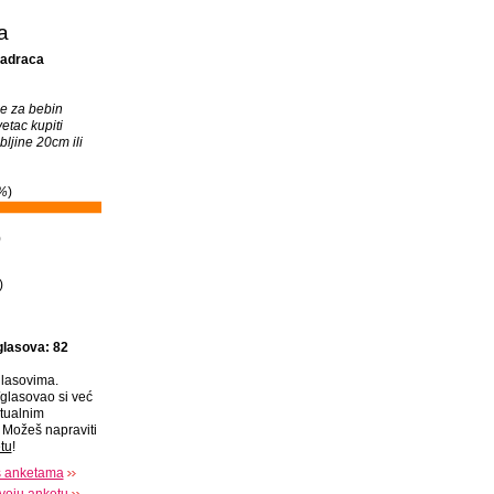
a
madraca
je za bebin
etac kupiti
ljine 20cm ili
%
)
)
)
glasova: 82
lasovima.
glasovao si već
tualnim
Možeš napraviti
tu
!
s anketama