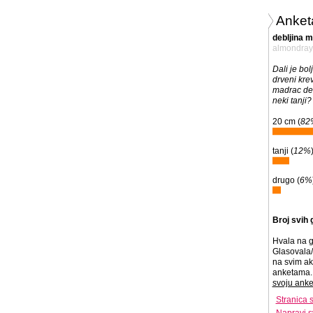
Anket
debljina 
almondray
Dali je bol
drveni krev
madrac deb
neki tanji?
20 cm (
82
tanji (
12%
drugo (
6%
Broj svih 
Hvala na g
Glasovala/
na svim ak
anketama. 
svoju anke
Stranica 