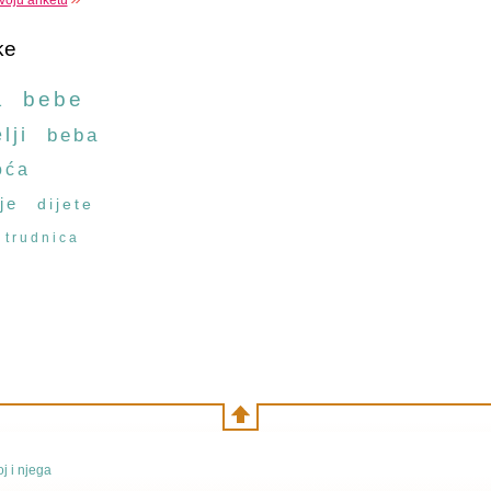
voju anketu
ke
a
bebe
lji
beba
oća
je
dijete
trudnica
j i njega