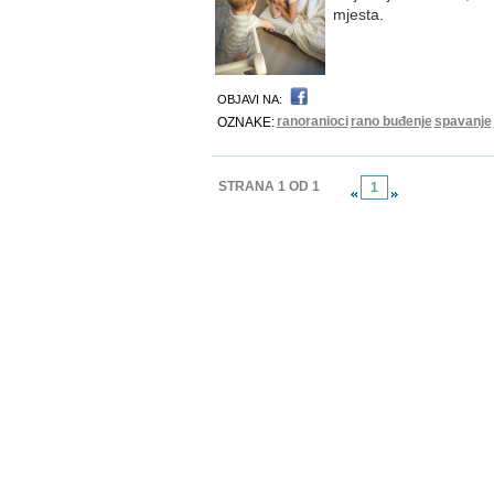
mjesta.
OBJAVI NA:
ranoranioci
rano buđenje
spavanje
OZNAKE:
STRANA 1 OD 1
1