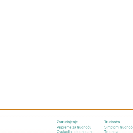
Zatrudnjenje
Trudnoća
Pripreme za trudnoću
Simptomi trudnoć
Ovulacija i plodni dani
Trudnica