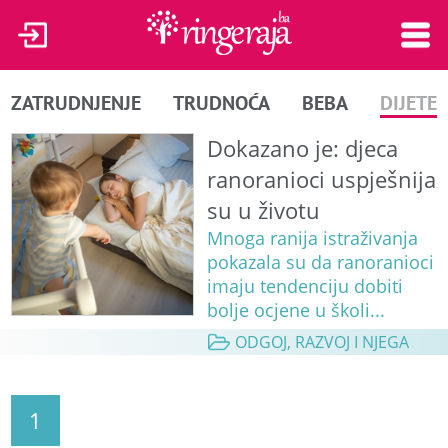
ZATRUDNJENJE
TRUDNOĆA
BEBA
DIJETE
Dokazano je: djeca
ranoranioci uspješnija
su u životu
Mnoga ranija istraživanja
pokazala su da ranoranioci
imaju tendenciju dobiti
bolje ocjene u školi...
ODGOJ, RAZVOJ I NJEGA
1