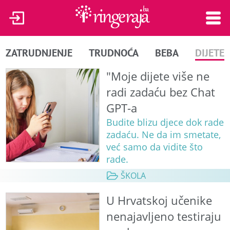
ZATRUDNJENJE
TRUDNOĆA
BEBA
DIJETE
"Moje dijete više ne
radi zadaću bez Chat
GPT-a
Budite blizu djece dok rade
zadaću. Ne da im smetate,
već samo da vidite što
rade.
ŠKOLA
U Hrvatskoj učenike
nenajavljeno testiraju