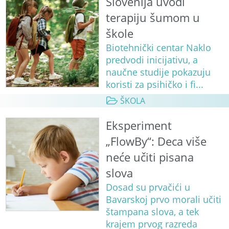
Slovenija uvodi
terapiju šumom u
škole
Biotehnički centar Naklo
predvodi inicijativu, a
naučne studije pokazuju
koristi za psihičko i fi...
ŠKOLA
Eksperiment
„FlowBy“: Deca više
neće učiti pisana
slova
Dosad su prvačići u
Bavarskoj prvo morali učiti
štampana slova, a tek
krajem prvog razreda