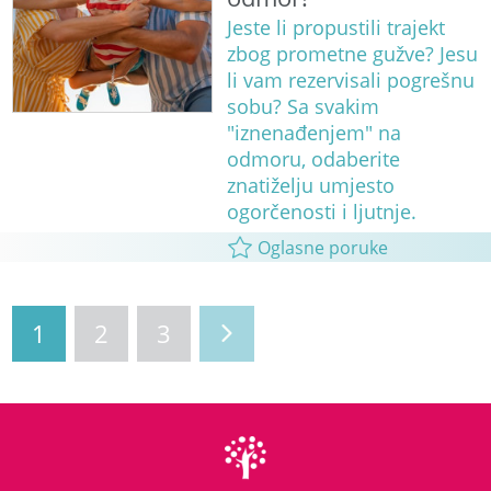
Jeste li propustili trajekt
zbog prometne gužve? Jesu
li vam rezervisali pogrešnu
sobu? Sa svakim
"iznenađenjem" na
odmoru, odaberite
znatiželju umjesto
ogorčenosti i ljutnje.
Oglasne poruke
1
2
3