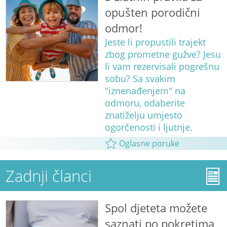
opušten porodični
odmor!
Jeste li propustili trajekt
zbog prometne gužve? Jesu
li vam rezervisali pogrešnu
sobu? Sa svakim
"iznenađenjem" na
odmoru, odaberite
znatiželju umjesto
ogorčenosti i ljutnje.
Oglasne poruke
Zadnji članci
Spol djeteta možete
saznati po pokretima