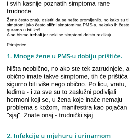
i svih kasnije poznatih simptoma rane
trudnoće.
Žene često znaju osjetiti da se nešto promijenilo, no kako su ti
simptomi jako često slični simptomima PMS-a, nekako ih često
guramo u isti koš.
A ne bismo trebali jer neki se simptomi doista razlikuju.
Primjerice:
1. Mnoge žene u PMS-u dobiju prištiće.
Ništa neobično, no ako ste tek zatrudnjele, a
obično imate takve simptome, tih će prištića
sigurno biti više nego obično. Po licu, vratu,
leđima - i za sve su to zaslužni podivljali
hormoni koji se, u žena koje inače nemaju
problema s kožom, manifestira kao pojačan
"sjaj". Znate onaj - trudnički sjaj.
2. Infekcije u mjehuru i urinarnom