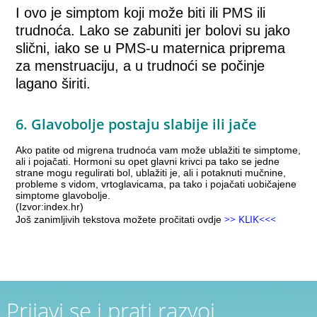
I ovo je simptom koji može biti ili PMS ili
trudnoća. Lako se zabuniti jer bolovi su jako
slični, iako se u PMS-u maternica priprema
za menstruaciju, a u trudnoći se počinje
lagano širiti.
6. Glavobolje postaju slabije ili jače
Ako patite od migrena trudnoća vam može ublažiti te simptome,
ali i pojačati. Hormoni su opet glavni krivci pa tako se jedne
strane mogu regulirati bol, ublažiti je, ali i potaknuti mučnine,
probleme s vidom, vrtoglavicama, pa tako i pojačati uobičajene
simptome glavobolje.
(Izvor:index.hr)
>> KLIK<<<
Još zanimljivih tekstova možete pročitati ovdje
Prijavi se i prati razvoj