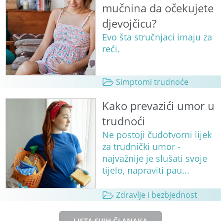
mučnina da očekujete
djevojčicu?
Evo šta stručnjaci imaju za
reći.
Simptomi trudnoće
Kako prevazići umor u
trudnoći
Ne postoji čudotvorni lijek
za trudnički umor -
najvažnije je slušati svoje
tijelo, napraviti pau...
Zdravlje i bezbjednost