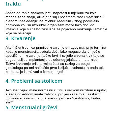
traktu
Jedan od ranih znakova jest i napetost u mjehuru za koje
mnoge žene znaju, ali je pripisuju početnom rastu maternice i
njenom "nasjedanju" na mjehur. Međutim - zbog podivljalih
hormona koji su uzburkali organizam može lako doći do
infekcija koje su često zaslužne za pojačano mokrenje i smetnje
koje se osjećaju.
3. Krvarenje
Ako friška trudnica primijeti krvarenje u tragovima, prije termina
kada je menstruacija trebala doći, lako moguće da je riječ o
specifičnom krvarenju (točke krvi ili svijetlo crvena krv) koje se
dogodi uslijed implantacije oplođenog jajašca u maternicu.
Takvo krvarenje prije termina čest su razlog za posjet
ginekologu pa oni najčešće prvo isključe trudnoću, a onda tek
kreću dalje istraživati o čemu je riječ.
4. Problemi sa stolicom
Ako ste uvijek imale normalnu rutinu s velikom nuždom u ujutro,
a sada odjednom imate zatvor ili proljev - i za to su zaslužni
hormoni koji vam i na ovaj način govore - "čestitamo, trudni
ste!"
5. Menstrualni grčevi