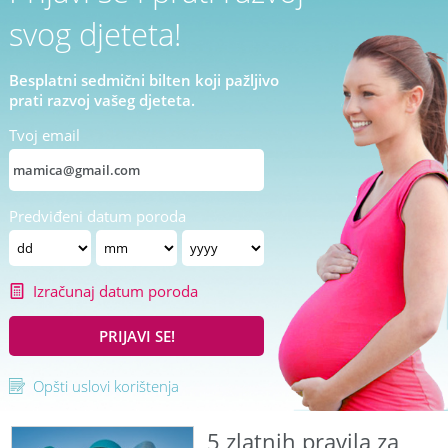
svog djeteta!
Besplatni sedmični bilten koji pažljivo
prati razvoj vašeg djeteta.
Tvoj email
Predviđeni datum poroda
Izračunaj datum poroda
PRIJAVI SE!
Opšti uslovi korištenja
5 zlatnih pravila za