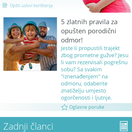
Opšti uslovi korištenja
5 zlatnih pravila za
opušten porodični
odmor!
Jeste li propustili trajekt
zbog prometne gužve? Jesu
li vam rezervisali pogrešnu
sobu? Sa svakim
"iznenađenjem" na
odmoru, odaberite
znatiželju umjesto
ogorčenosti i ljutnje.
Oglasne poruke
Zadnji članci