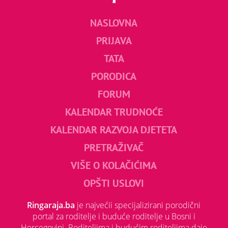
NASLOVNA
PRIJAVA
TATA
PORODICA
FORUM
KALENDAR TRUDNOĆE
KALENDAR RAZVOJA DJETETA
PRETRAŽIVAČ
VIŠE O KOLAČIĆIMA
OPŠTI USLOVI
Ringaraja.ba
je najvećii specijalizirani porodični
portal za roditelje i buduće roditelje u Bosni i
Hercegovini. Roditeljima i budućim roditeljima daje