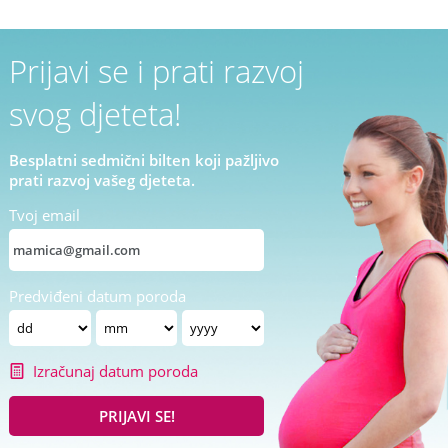
Prijavi se i prati razvoj
svog djeteta!
Besplatni sedmični bilten koji pažljivo
prati razvoj vašeg djeteta.
Tvoj email
Predviđeni datum poroda
Izračunaj datum poroda
PRIJAVI SE!