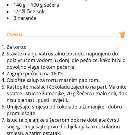
140 g + 100 g šećera
1/2 žličice soli
3 naranče
Za tortu:
Stavite manju vatrostalnu posudu, napunjenu do
pola vrućom vodom, u donji dio pećnice, kako bi bilo
dovoljno vlage tokom pečenja.
Zagrijte pećnicu na 160°C.
Obložite kalup za tortu masnim papirom.
Rastopite maslac i čokoladu zajedno na pari. Maknite
s vatre. Istucite žumanjke, 70 g šećera i malo soli, dok
nisu pjenasti, gusti i svijetli.
Umiješajte smjesu od čokolade u žumanjke i dobro
promiješajte.
Istucite bjelanjke s šećerom dok ne dobijete čvrsti
snijeg. Umiješajte prvo dio bjelanjaka u čokoladnu
smjesu, a zatim ostatak.